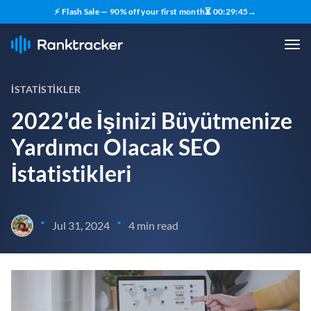
⚡ Flash Sale — 90% off your first month
⏳
00
:
29
:
44
→
İSTATISTIKLER
2022'de İşinizi Büyütmenize
Yardımcı Olacak SEO
İstatistikleri
•
•
Jul 31, 2024
4 min read