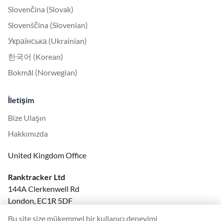
Slovenčina (Slovak)
Slovenščina (Slovenian)
Українська (Ukrainian)
한국어 (Korean)
Bokmål (Norwegian)
İletişim
Bize Ulaşın
Hakkımızda
United Kingdom Office
Ranktracker Ltd
144A Clerkenwell Rd
London, EC1R 5DF
Company No: 08820809
Bu site size mükemmel bir kullanıcı deneyimi