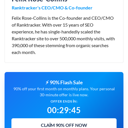
Ranktracker's CEO/CMO & Co-founder
Felix Rose-Collins is the Co-founder and CEO/CMO
of Ranktracker. With over 15 years of SEO
experience, he has single-handedly scaled the
Ranktracker site to over 500,000 monthly visits, with
390,000 of these stemming from organic searches
each month.
⚡ 90% Flash Sale
90% off your first month on monthly plans. Your personal
30-minute offer is live now.
OFFER ENDS IN:
00
:
29
:
44
CLAIM 90% OFF NOW