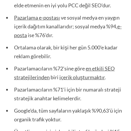
elde etmenin en iyi yolu PCC değil SEO'dur.
Pazarlama e-postası
ve sosyal medya en yaygın
içerik dağıtım kanallarıdır; sosyal medya %94,
e-
posta
ise %76'dır.
Ortalama olarak, bir kişi her gün 5.000'e kadar
reklam görebilir.
Pazarlamacıların %72'sine göre
en etkili SEO
stratejilerinden
biri
içerik oluşturmaktır
.
Pazarlamacıların %71'i için bir numaralı strateji
stratejik anahtar kelimelerdir.
Google'da, tüm sayfaların yaklaşık %90,63'ü için
organik trafik yoktur.