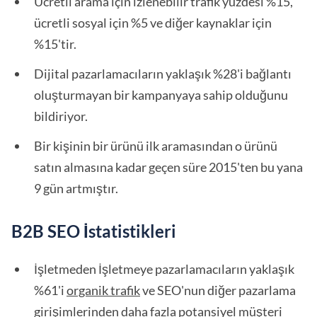
Ücretli arama için izlenebilir trafik yüzdesi %15,
ücretli sosyal için %5 ve diğer kaynaklar için
%15'tir.
Dijital pazarlamacıların yaklaşık %28'i bağlantı
oluşturmayan bir kampanyaya sahip olduğunu
bildiriyor.
Bir kişinin bir ürünü ilk aramasından o ürünü
satın almasına kadar geçen süre 2015'ten bu yana
9 gün artmıştır.
B2B SEO İstatistikleri
İşletmeden İşletmeye pazarlamacıların yaklaşık
%61'i
organik trafik
ve SEO'nun diğer pazarlama
girişimlerinden daha fazla potansiyel müşteri