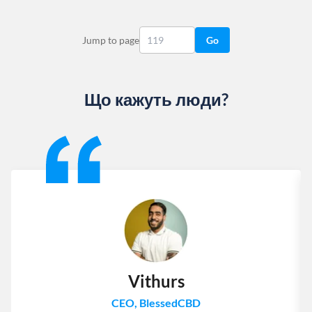
Jump to page
Go
Що кажуть люди?
Slide 1 of 13
Vithurs
CEO, BlessedCBD