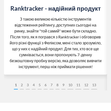
Ranktracker - надійний продукт
З такою великою кількістю інструментів
відстеження рейтингу, доступних сьогодні на
ринку, знайти "той самий" може бути складно.
Після того, як я погрався з Ranktracker і обговорив
його різні функції з Феліксом, мені стало зрозуміло,
що у них є надійний продукт. Для тих, хто все ще
сумнівається, вони пропонують 7-денну
безкоштовну пробну версію, яка дозволяє вивчити
інструмент, перш ніж приймати рішення!
1
2
3
4
5
6
7
8
9
10
11
12
13