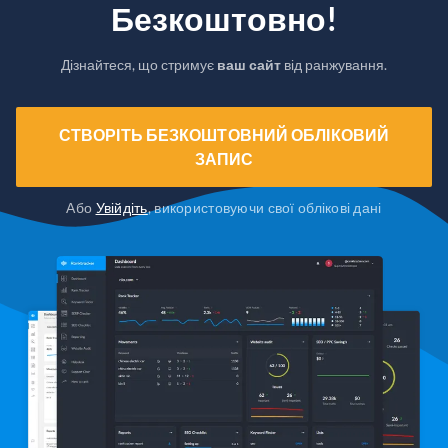
Безкоштовно!
Дізнайтеся, що стримує
ваш сайт
від ранжування.
СТВОРІТЬ БЕЗКОШТОВНИЙ ОБЛІКОВИЙ
ЗАПИС
Або
Увійдіть
, використовуючи свої облікові дані