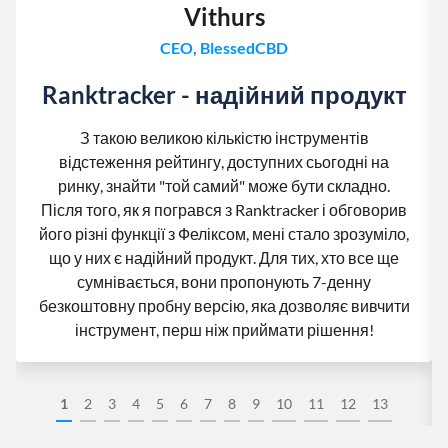
Vithurs
CEO, BlessedCBD
Ranktracker - надійний продукт
З такою великою кількістю інструментів
відстеження рейтингу, доступних сьогодні на
ринку, знайти "той самий" може бути складно.
Після того, як я погрався з Ranktracker і обговорив
його різні функції з Феліксом, мені стало зрозуміло,
що у них є надійний продукт. Для тих, хто все ще
сумнівається, вони пропонують 7-денну
безкоштовну пробну версію, яка дозволяє вивчити
інструмент, перш ніж приймати рішення!
1
2
3
4
5
6
7
8
9
10
11
12
13