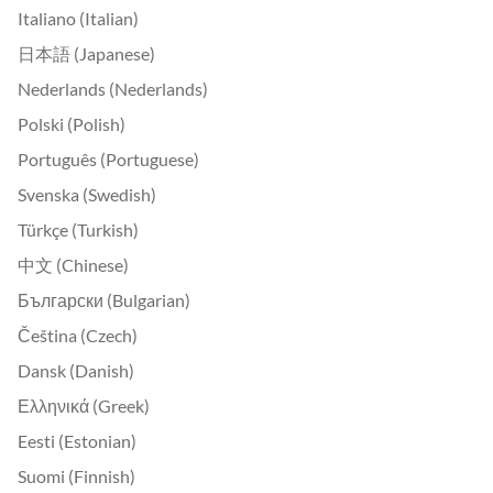
Italiano (Italian)
日本語 (Japanese)
Nederlands (Nederlands)
Polski (Polish)
Português (Portuguese)
Svenska (Swedish)
Türkçe (Turkish)
中文 (Chinese)
Български (Bulgarian)
Čeština (Czech)
Dansk (Danish)
Ελληνικά (Greek)
Eesti (Estonian)
Suomi (Finnish)