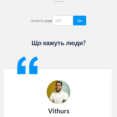
Jump to page
Go
Що кажуть люди?
Slide 1 of 13
Vithurs