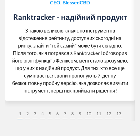
CEO, BlessedCBD
Ranktracker - надійний продукт
З такою великою кількістю інструментів
відстеження рейтингу, доступних сьогодні на
ринку, знайти "той самий" може бути складно.
Після того, як я погрався з Ranktracker і обговорив
його різні функції з Феліксом, мені стало зрозуміло,
що у них є надійний продукт. Для тих, хто все ще
сумнівається, вони пропонують 7-денну
безкоштовну пробну версію, яка дозволяє вивчити
інструмент, перш ніж приймати рішення!
1
2
3
4
5
6
7
8
9
10
11
12
13