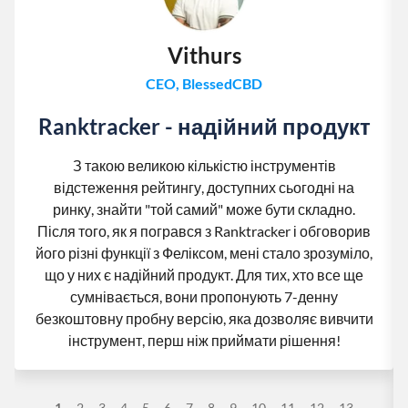
Vithurs
CEO, BlessedCBD
Ranktracker - надійний продукт
З такою великою кількістю інструментів
відстеження рейтингу, доступних сьогодні на
ринку, знайти "той самий" може бути складно.
Після того, як я погрався з Ranktracker і обговорив
його різні функції з Феліксом, мені стало зрозуміло,
що у них є надійний продукт. Для тих, хто все ще
сумнівається, вони пропонують 7-денну
безкоштовну пробну версію, яка дозволяє вивчити
інструмент, перш ніж приймати рішення!
1
2
3
4
5
6
7
8
9
10
11
12
13