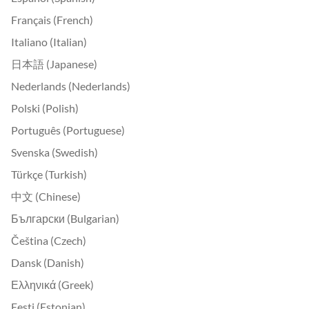
Français (French)
Italiano (Italian)
日本語 (Japanese)
Nederlands (Nederlands)
Polski (Polish)
Português (Portuguese)
Svenska (Swedish)
Türkçe (Turkish)
中文 (Chinese)
Български (Bulgarian)
Čeština (Czech)
Dansk (Danish)
Ελληνικά (Greek)
Eesti (Estonian)