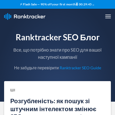
⚡ Flash Sale — 90% off your first month
⏳
00
:
29
:
44
→
Ranktracker SEO Блог
Все, що потрібно знати про SEO для вашої
наступної кампанії
Не забудьте перевірити
Ranktracker SEO Guide
ШІ
Розгубленість: як пошук зі
штучним інтелектом змінює