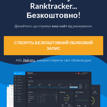
Ranktracker...
Безкоштовно!
Дізнайтеся, що стримує
ваш сайт
від ранжування.
СТВОРІТЬ БЕЗКОШТОВНИЙ ОБЛІКОВИЙ
ЗАПИС
Або
Увійдіть
, використовуючи свої облікові дані