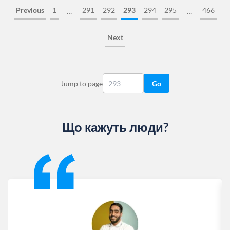
Previous
1
291
292
293
294
295
466
…
…
Next
Jump to page
Go
Що кажуть люди?
Slide 1 of 13