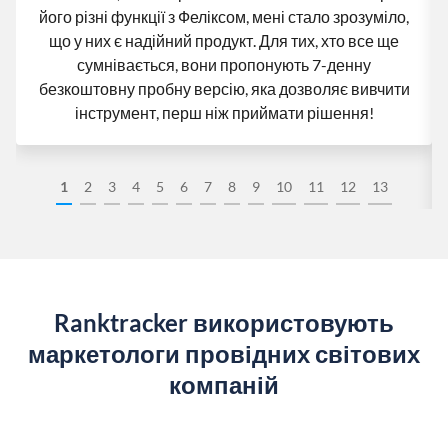
його різні функції з Феліксом, мені стало зрозуміло,
що у них є надійний продукт. Для тих, хто все ще
сумнівається, вони пропонують 7-денну
безкоштовну пробну версію, яка дозволяє вивчити
інструмент, перш ніж приймати рішення!
1
2
3
4
5
6
7
8
9
10
11
12
13
Ranktracker використовують
маркетологи провідних світових
компаній