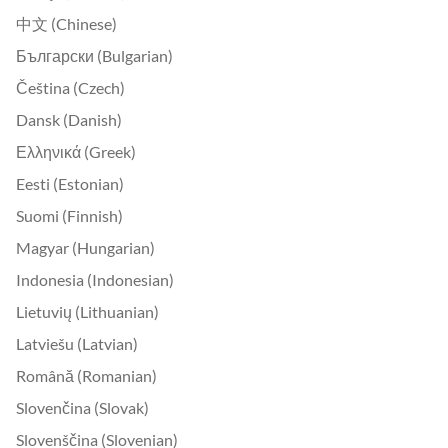
中文 (Chinese)
Български (Bulgarian)
Čeština (Czech)
Dansk (Danish)
Ελληνικά (Greek)
Eesti (Estonian)
Suomi (Finnish)
Magyar (Hungarian)
Indonesia (Indonesian)
Lietuvių (Lithuanian)
Latviešu (Latvian)
Română (Romanian)
Slovenčina (Slovak)
Slovenščina (Slovenian)