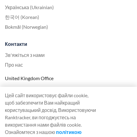
Українська (Ukrainian)
한국어 (Korean)
Bokmål (Norwegian)
Контакти
Зв'яжіться з нами
Про нас
United Kingdom Office
Ranktracker Ltd
Цей сайт використовує файли cookie,
144A Clerkenwell Rd
щоб забезпечити Вам найкращий
London, EC1R 5DF
користувацький досвід. Використовуючи
Company No: 08820809
Ranktracker, ви погоджуєтесь на
felix@ranktracker.com
використання нами файлів cookie.
Ознайомтеся з нашою
політикою