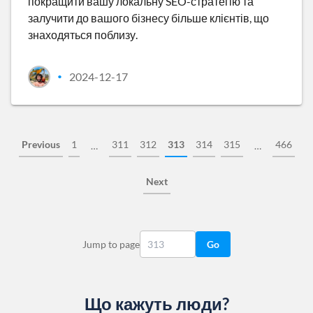
покращити вашу локальну SEO-стратегію та
залучити до вашого бізнесу більше клієнтів, що
знаходяться поблизу.
2024-12-17
•
Previous
1
311
312
313
314
315
466
…
…
Next
Jump to page
Go
Що кажуть люди?