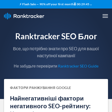
⚡ Flash Sale — 90% off your first month
⏳
00
:
29
:
44
→
Ranktracker SEO Блог
Все, що потрібно знати про SEO для вашої
наступної кампанії
Не забудьте перевірити
Ranktracker SEO Guide
ФАКТОРИ РАНЖУВАННЯ GOOGLE
Найнегативніші фактори
негативного SEO-рейтингу: