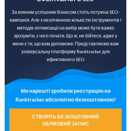
За кожним успішним бізнесом стоїть потужна SEO-
кампанія. Але з незліченною кількістю інструментів і
методів оптимізації на вибір може бути важко
зрозуміти, з чого почати. Що ж, не бійтеся, адже у
мене є те, що вам допоможе. Представляємо вам
універсальну платформу Ranktracker для
ефективного SEO
Ми нарешті зробили реєстрацію на
Ranktracker абсолютно безкоштовною!
СТВОРІТЬ БЕЗКОШТОВНИЙ
ОБЛІКОВИЙ ЗАПИС