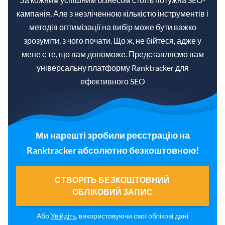
кампанія. Але з незліченною кількістю інструментів і
методів оптимізації на вибір може бути важко
зрозуміти, з чого почати. Що ж, не бійтеся, адже у
мене є те, що вам допоможе. Представляємо вам
універсальну платформу Ranktracker для
ефективного SEO
Ми нарешті зробили реєстрацію на
Ranktracker абсолютно безкоштовною!
СТВОРІТЬ БЕЗКОШТОВНИЙ
ОБЛІКОВИЙ ЗАПИС
Або
Увійдіть
, використовуючи свої облікові дані