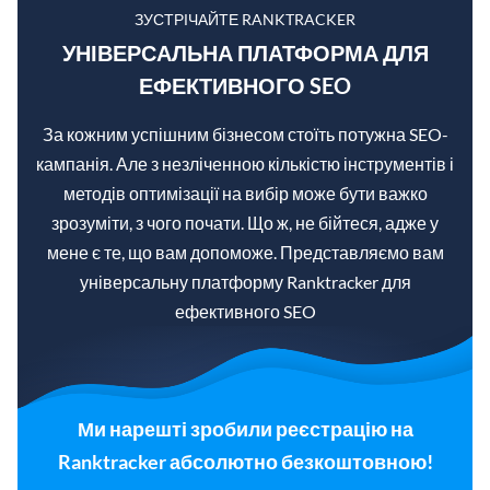
ЗУСТРІЧАЙТЕ RANKTRACKER
УНІВЕРСАЛЬНА ПЛАТФОРМА ДЛЯ
ЕФЕКТИВНОГО SEO
За кожним успішним бізнесом стоїть потужна SEO-
кампанія. Але з незліченною кількістю інструментів і
методів оптимізації на вибір може бути важко
зрозуміти, з чого почати. Що ж, не бійтеся, адже у
мене є те, що вам допоможе. Представляємо вам
універсальну платформу Ranktracker для
ефективного SEO
Ми нарешті зробили реєстрацію на
Ranktracker абсолютно безкоштовною!