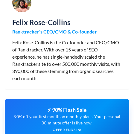
Felix Rose-Collins
Ranktracker's CEO/CMO & Co-founder
Felix Rose-Collins is the Co-founder and CEO/CMO
of Ranktracker. With over 15 years of SEO
experience, he has single-handedly scaled the
Ranktracker site to over 500,000 monthly visits, with
390,000 of these stemming from organic searches
each month.
⚡ 90% Flash Sale
90% off your first month on monthly plans. Your personal
30-minute offer is live now.
OFFER ENDS IN: