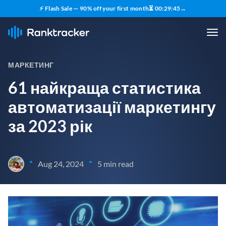
⚡ Flash Sale — 90% off your first month
⏳
00
:
29
:
43
→
МАРКЕТИНГ
61 найкраща статистика
автоматизації маркетингу
за 2023 рік
•
•
Aug 24, 2024
5 min read