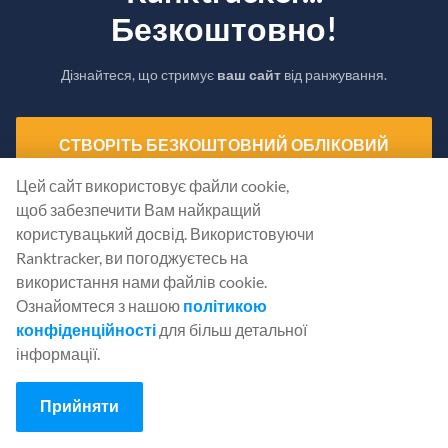
Безкоштовно!
Дізнайтеся, що стримує
ваш сайт
від ранжування.
СТВОРІТЬ БЕЗКОШТОВНИЙ ОБЛІКОВИЙ
ЗАПИС
Цей сайт використовує файли cookie,
щоб забезпечити Вам найкращий
Або
Увійдіть
, використовуючи свої облікові дані
користувацький досвід. Використовуючи
Ranktracker, ви погоджуєтесь на
використання нами файлів cookie.
Ознайомтеся з нашою
політикою
конфіденційності
для більш детальної
інформації.
Прийняти