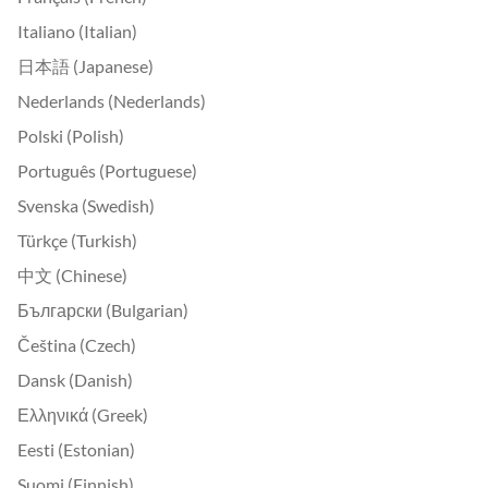
Italiano (Italian)
日本語 (Japanese)
Nederlands (Nederlands)
Polski (Polish)
Português (Portuguese)
Svenska (Swedish)
Türkçe (Turkish)
中文 (Chinese)
Български (Bulgarian)
Čeština (Czech)
Dansk (Danish)
Ελληνικά (Greek)
Eesti (Estonian)
Suomi (Finnish)