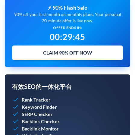
⚡ 90% Flash Sale
90% off your first month on monthly plans. Your personal
30-minute offer is live now.
OFFER ENDS IN:
00
:
29
:
44
CLAIM 90% OFF NOW
有效SEO的一体化平台
Rank Tracker
Keyword Finder
SERP Checker
Backlink Checker
Backlink Monitor