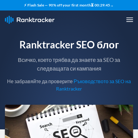
⚡ Flash Sale — 90% off your first month
⏳
00
:
29
:
43
→
Ranktracker SEO блог
Всичко, което трябва да знаете за SEO за
следващата си кампания
Не забравяйте да проверите
Ръководството за SEO на
Ranktracker