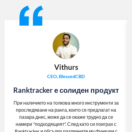
Slide 1 of 13
Vithurs
CEO, BlessedCBD
Ranktracker е солиден продукт
При наличието на толкова много инструменти за
проследяване на ранга, които се предлагат на
пазара днес, може да се окаже трудно да се
намери "подходящият". След като си поиграх с
Ranktracker и обсъдих различните му функции с