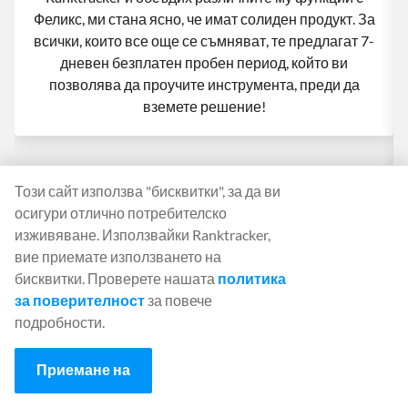
Феликс, ми стана ясно, че имат солиден продукт. За
всички, които все още се съмняват, те предлагат 7-
дневен безплатен пробен период, който ви
позволява да проучите инструмента, преди да
вземете решение!
1
2
3
4
5
6
7
8
9
10
11
12
13
Този сайт използва "бисквитки", за да ви
осигури отлично потребителско
изживяване. Използвайки Ranktracker,
вие приемате използването на
бисквитки. Проверете нашата
политика
Ranktracker се използва от
за поверителност
за повече
маркетолози от някои от водещите
подробности.
световни компании
Приемане на