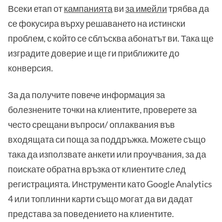
Всеки етап от
кампанията
ви
за имейли
трябва да
се фокусира върху решаването на истински
проблем, с който се сблъсква абонатът ви. Така ще
изградите доверие и ще ги приближите до
конверсия.
За да получите повече информация за
болезнените точки на клиентите, проверете за
често срещани въпроси/ оплаквания във
входящата си поща за поддръжка. Можете също
така да използвате анкети или проучвания, за да
поискате обратна връзка от клиентите след
регистрацията. Инструменти като Google Analytics
4 или топлинни карти също могат да ви дадат
представа за поведението на клиентите.