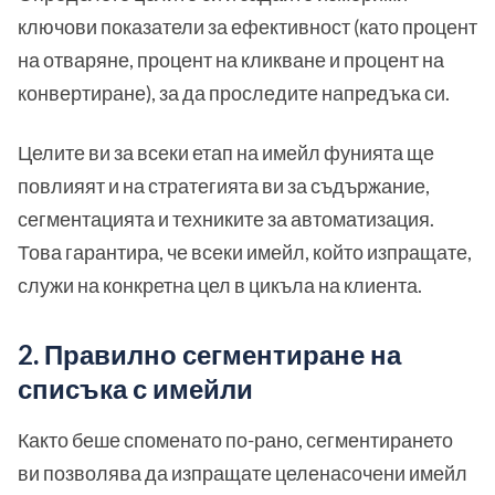
ключови показатели за ефективност (като процент
на отваряне, процент на кликване и процент на
конвертиране), за да проследите напредъка си.
Целите ви за всеки етап на имейл фунията ще
повлияят и на стратегията ви за съдържание,
сегментацията и техниките за автоматизация.
Това гарантира, че всеки имейл, който изпращате,
служи на конкретна цел в цикъла на клиента.
2. Правилно сегментиране на
списъка с имейли
Както беше споменато по-рано, сегментирането
ви позволява да изпращате целенасочени имейл