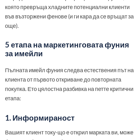
която превръща хладните потенциални клиенти
във възторжени фенове (и ги кара да се връщат за
още).
5 етапа на маркетинговата фуния
за имейли
Пълната имейл фуния следва естествения път на
клиента от първото откриване до повторната
покупка. Ето цялостна разбивка на петте критични
етапа:
1. Информираност
Вашият клиент току-що е открил марката ви, може