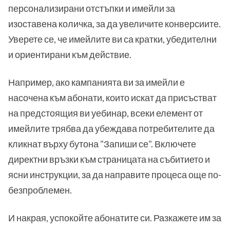
персонализирани отстъпки и имейли за
изоставена количка, за да увеличите конверсиите.
Уверете се, че имейлите ви са кратки, убедителни
и ориентирани към действие.
Например, ако кампанията ви за имейли е
насочена към абонати, които искат да присъстват
на предстоящия ви уебинар, всеки елемент от
имейлите трябва да убеждава потребителите да
кликнат върху бутона "Запиши се". Включете
директни връзки към страницата на събитието и
ясни инструкции, за да направите процеса още по-
безпроблемен.
И накрая, успокойте абонатите си. Разкажете им за