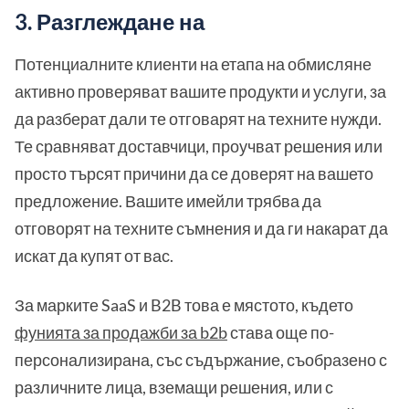
3. Разглеждане на
Потенциалните клиенти на етапа на обмисляне
активно проверяват вашите продукти и услуги, за
да разберат дали те отговарят на техните нужди.
Те сравняват доставчици, проучват решения или
просто търсят причини да се доверят на вашето
предложение. Вашите имейли трябва да
отговорят на техните съмнения и да ги накарат да
искат да купят от вас.
За марките SaaS и B2B това е мястото, където
фунията за продажби за b2b
става още по-
персонализирана, със съдържание, съобразено с
различните лица, вземащи решения, или с