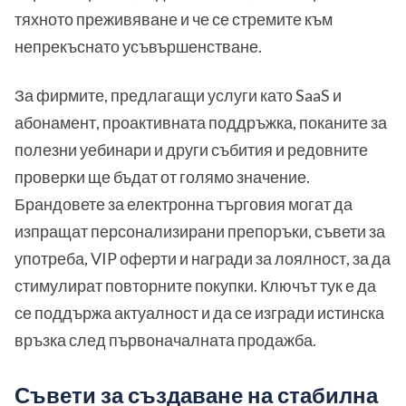
тяхното преживяване и че се стремите към
непрекъснато усъвършенстване.
За фирмите, предлагащи услуги като SaaS и
абонамент, проактивната поддръжка, поканите за
полезни уебинари и други събития и редовните
проверки ще бъдат от голямо значение.
Брандовете за електронна търговия могат да
изпращат персонализирани препоръки, съвети за
употреба, VIP оферти и награди за лоялност, за да
стимулират повторните покупки. Ключът тук е да
се поддържа актуалност и да се изгради истинска
връзка след първоначалната продажба.
Съвети за създаване на стабилна