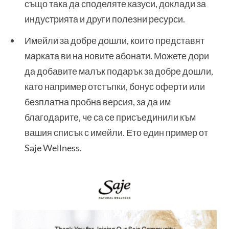
също така да споделяте казуси, доклади за
индустрията и други полезни ресурси.
Имейли за добре дошли, които представят
марката ви на новите абонати. Можете дори
да добавите малък подарък за добре дошли,
като например отстъпки, бонус оферти или
безплатна пробна версия, за да им
благодарите, че са се присъединили към
вашия списък с имейли. Ето един пример от
Saje Wellness.