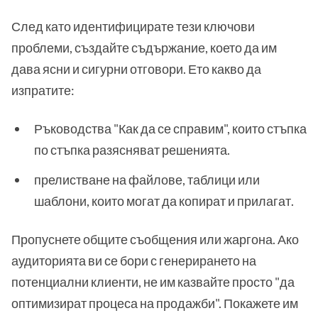
След като идентифицирате тези ключови
проблеми, създайте съдържание, което да им
дава ясни и сигурни отговори. Ето какво да
изпратите:
Ръководства "Как да се справим", които стъпка
по стъпка разясняват решенията.
прелистване на файлове, таблици или
шаблони, които могат да копират и прилагат.
Пропуснете общите съобщения или жаргона. Ако
аудиторията ви се бори с генерирането на
потенциални клиенти, не им казвайте просто "да
оптимизират процеса на продажби". Покажете им