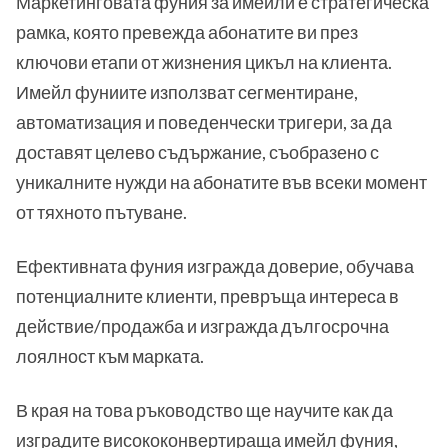
Маркетинговата фуния за имейли е стратегическа
рамка, която превежда абонатите ви през
ключови етапи от жизнения цикъл на клиента.
Имейл фуниите използват сегментиране,
автоматизация и поведенчески тригери, за да
доставят целево съдържание, съобразено с
уникалните нужди на абонатите във всеки момент
от тяхното пътуване.
Ефективната фуния изгражда доверие, обучава
потенциалните клиенти, превръща интереса в
действие/продажба и изгражда дългосрочна
лоялност към марката.
В края на това ръководство ще научите как да
изградите висококонвертираща имейл фуния,