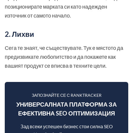
позиционирате марката си като надежден
източник от самото начало.
2. Лихви
Сега те знаят, че съществувате. Тук е мястото да
предизвикате любопитство и да покажете как
вашият продукт се вписва в техните цели.
ЗАПОЗНАЙТЕ СЕ С RANKTRACKER
УНИВЕРСАЛНАТА ПЛАТФОРМА ЗА
ЕФЕКТИВНА SEO ОПТИМИЗАЦИЯ
Зад всеки успешен бизнес стои силна SEO