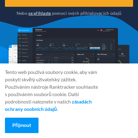
Nebo
se přihlaste
pomocí svých přihlašovacích údajů
Tento web používá soubory cookie, aby vám
poskytl skvělý uživatelský zážitek.
Používáním nástroje Ranktracker souhlasíte
s používáním souborů cookie. Další
podrobnosti naleznete v našich
zásadách
ochrany osobních údajů
.
Sociální média
Přijmout