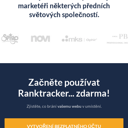
marketéři některých předních
světových společností.
Začněte používat
Ranktracker... zdarma!
Zjistěte, co brání
vašemu webu
v umístění.
VYTVOŘENÍ BEZPLATNÉHO ÚČTU