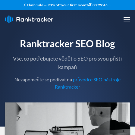
⚡ Flash Sale — 90% off your first month
⏳
00
:
29
:
43
→
Ranktracker SEO Blog
Vše, co potřebujete vědět o SEO pro svou příští
kampaň
Nezapomeňte se podívat na
průvodce SEO nástroje
Ranktracker