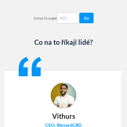
Jump to page
Go
Co na to říkají lidé?
Slide 1 of 13
Vithurs
CEO, BlessedCBD