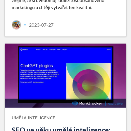
zřejmé, že si uvědomují důležitost obsahového
marketingu a chtějí vytvářet ten kvalitní.
2023-07-27
•
UMĚLÁ INTELIGENCE
SEO ve věku umělé inteligence: