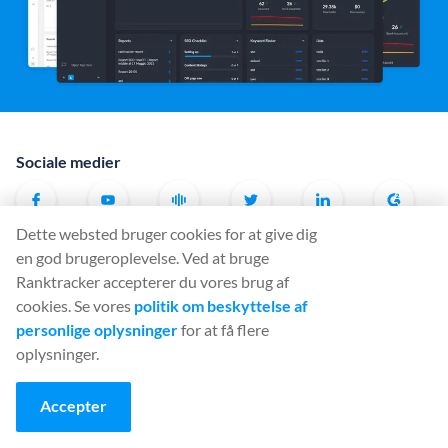
Sociale medier
Dette websted bruger cookies for at give dig
Værktøj
en god brugeroplevelse. Ved at bruge
Ranktracker accepterer du vores brug af
Rank Tracker
cookies. Se vores
politik om beskyttelse af
Keyword Finder
personlige oplysninger
for at få flere
SERP Checker
oplysninger.
Web Audit
Accepter
Backlink Checker
Backlink Monitor