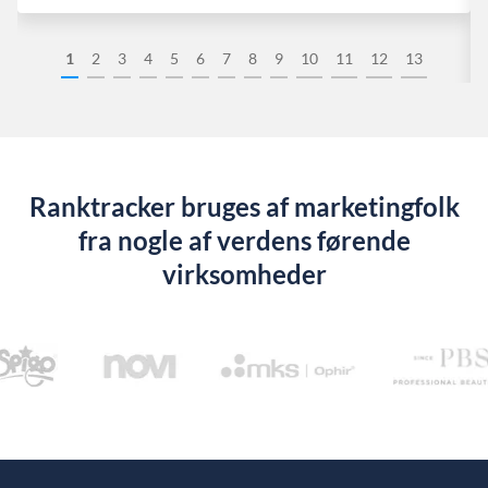
1
2
3
4
5
6
7
8
9
10
11
12
13
Ranktracker bruges af marketingfolk
fra nogle af verdens førende
virksomheder