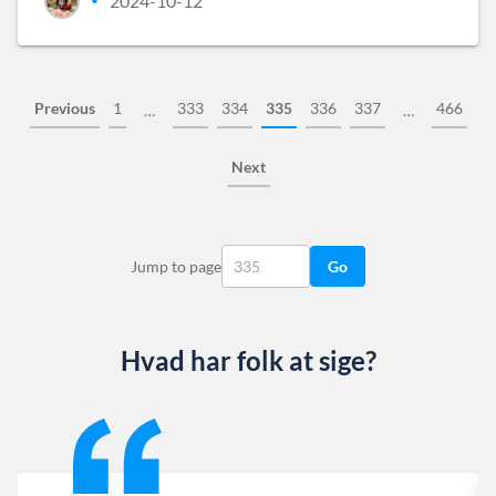
2024-10-12
•
Previous
1
333
334
335
336
337
466
…
…
Next
Jump to page
Go
Hvad har folk at sige?
Slide 1 of 13