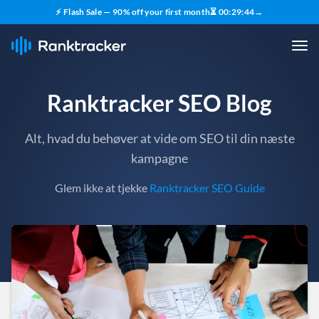
⚡ Flash Sale — 90% off your first month
⏳
00
:
29
:
43
→
Ranktracker SEO Blog
Alt, hvad du behøver at vide om SEO til din næste
kampagne
Glem ikke at tjekke
Ranktracker SEO Guide