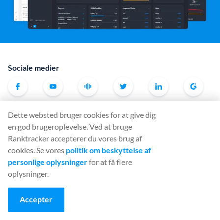
Sociale medier
Værktøj
Dette websted bruger cookies for at give dig
en god brugeroplevelse. Ved at bruge
Rank Tracker
Ranktracker accepterer du vores brug af
Keyword Finder
cookies. Se vores
politik om beskyttelse af
SERP Checker
personlige oplysninger
for at få flere
oplysninger.
Web Audit
Backlink Checker
Accepter
Backlink Monitor