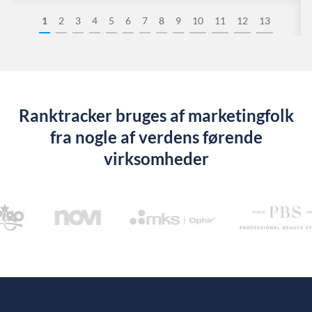
1
2
3
4
5
6
7
8
9
10
11
12
13
Ranktracker bruges af marketingfolk
fra nogle af verdens førende
virksomheder