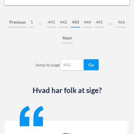
Previous
1
441
442
443
444
445
466
…
…
Next
Jump to page
Go
Hvad har folk at sige?
Slide 1 of 13