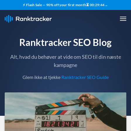
⚡ Flash Sale — 90% off your first month
⏳
00
:
29
:
42
→
Ranktracker SEO Blog
Alt, hvad du behøver at vide om SEO til din næste
kampagne
Glem ikke at tjekke
Ranktracker SEO Guide