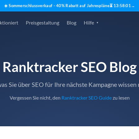
☀️ Sommerschlussverkauf - 40% Rabatt auf Jahrespläne
⏳
13
:
58
:
00
→
ktioniert
Preisgestaltung
Blog
Hilfe
Ranktracker SEO Blog
 was Sie über SEO für Ihre nächste Kampagne wissen
Vergessen Sie nicht, den
Ranktracker SEO Guide
zu lesen