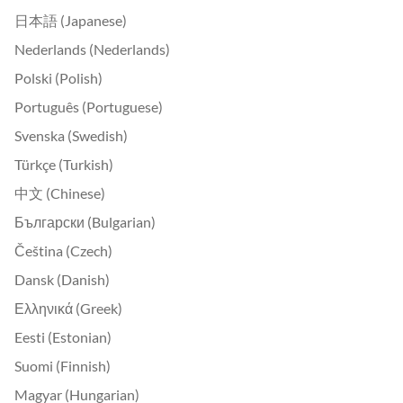
日本語 (Japanese)
Nederlands (Nederlands)
Polski (Polish)
Português (Portuguese)
Svenska (Swedish)
Türkçe (Turkish)
中文 (Chinese)
Български (Bulgarian)
Čeština (Czech)
Dansk (Danish)
Ελληνικά (Greek)
Eesti (Estonian)
Suomi (Finnish)
Magyar (Hungarian)