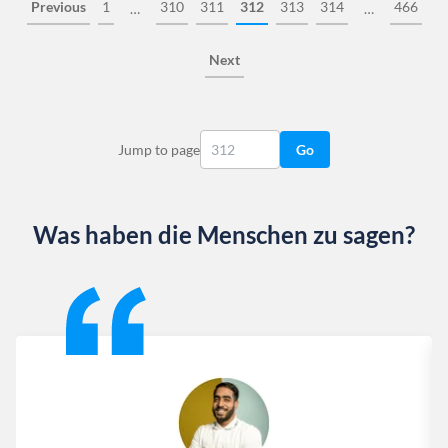
Previous
1
310
311
312
313
314
466
…
…
Next
Jump to page
Go
Was haben die Menschen zu sagen?
Slide 1 of 13