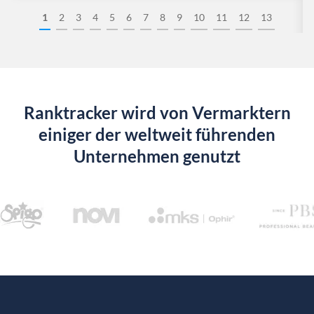
1
2
3
4
5
6
7
8
9
10
11
12
13
Ranktracker wird von Vermarktern
einiger der weltweit führenden
Unternehmen genutzt