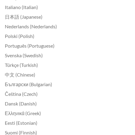
Italiano (Italian)
日本語 (Japanese)
Nederlands (Nederlands)
Polski (Polish)
Português (Portuguese)
Svenska (Swedish)
Türkçe (Turkish)
中文 (Chinese)
Български (Bulgarian)
Čeština (Czech)
Dansk (Danish)
Ελληνικά (Greek)
Eesti (Estonian)
Suomi (Finnish)