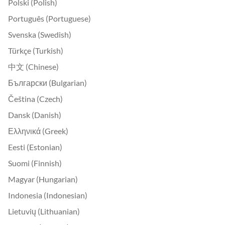
Polski (Polish)
Português (Portuguese)
Svenska (Swedish)
Türkçe (Turkish)
中文 (Chinese)
Български (Bulgarian)
Čeština (Czech)
Dansk (Danish)
Ελληνικά (Greek)
Eesti (Estonian)
Suomi (Finnish)
Magyar (Hungarian)
Indonesia (Indonesian)
Lietuvių (Lithuanian)