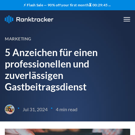
⚡ Flash Sale — 90% off your first month
⏳
00
:
29
:
44
→
MARKETING
5 Anzeichen für einen
professionellen und
zuverlässigen
Gastbeitragsdienst
•
•
Jul 31, 2024
4 min read