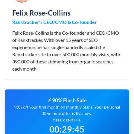
Felix Rose-Collins
Ranktracker's CEO/CMO & Co-founder
Felix Rose-Collins is the Co-founder and CEO/CMO
of Ranktracker. With over 15 years of SEO
experience, he has single-handedly scaled the
Ranktracker site to over 500,000 monthly visits, with
390,000 of these stemming from organic searches
each month.
⚡ 90% Flash Sale
90% off your first month on monthly plans. Your personal
30-minute offer is live now.
OFFER ENDS IN:
00
:
29
:
44