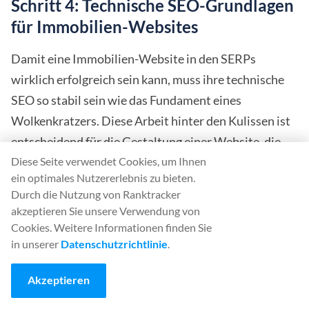
Schritt 4: Technische SEO-Grundlagen
für Immobilien-Websites
Damit eine Immobilien-Website in den SERPs
wirklich erfolgreich sein kann, muss ihre technische
SEO so stabil sein wie das Fundament eines
Wolkenkratzers. Diese Arbeit hinter den Kulissen ist
entscheidend für die Gestaltung einer Website, die
Diese Seite verwendet Cookies, um Ihnen
nicht nur benutzerfreundlich, sondern auch
ein optimales Nutzererlebnis zu bieten.
suchmaschinenfreundlich ist.
Durch die Nutzung von Ranktracker
akzeptieren Sie unsere Verwendung von
Hier erfahren Sie, wie Sie die technischen Aspekte
Cookies. Weitere Informationen finden Sie
festhalten können:
in unserer
Datenschutzrichtlinie
.
Mobilfreundlichkeit ist nicht verhandelbar:
Da
Akzeptieren
immer mehr Suchvorgänge über mobile Geräte