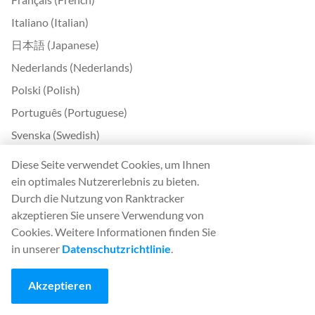
Italiano (Italian)
日本語 (Japanese)
Nederlands (Nederlands)
Polski (Polish)
Português (Portuguese)
Svenska (Swedish)
Türkçe (Turkish)
Diese Seite verwendet Cookies, um Ihnen
中文 (Chinese)
ein optimales Nutzererlebnis zu bieten.
Durch die Nutzung von Ranktracker
Български (Bulgarian)
akzeptieren Sie unsere Verwendung von
Čeština (Czech)
Cookies. Weitere Informationen finden Sie
Dansk (Danish)
in unserer
Datenschutzrichtlinie
.
Ελληνικά (Greek)
Akzeptieren
Eesti (Estonian)
Suomi (Finnish)