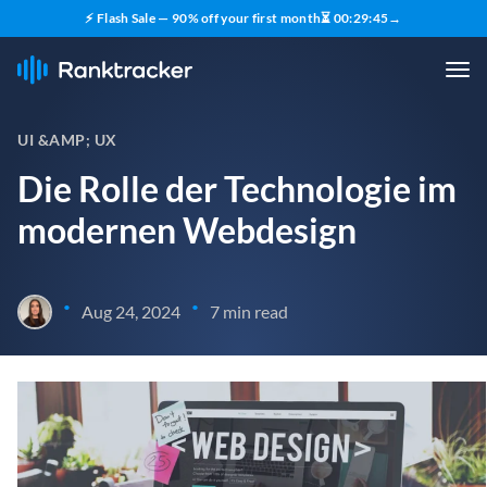
⚡ Flash Sale — 90% off your first month
⏳
00
:
29
:
43
→
UI &AMP; UX
Die Rolle der Technologie im
modernen Webdesign
•
•
Aug 24, 2024
7 min read