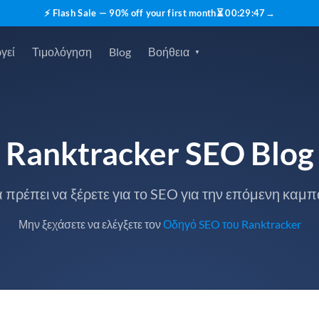
⚡ Flash Sale — 90% off your first month
⏳
00
:
29
:
46
→
γεί
Τιμολόγηση
Blog
Βοήθεια
Ranktracker SEO Blog
 πρέπει να ξέρετε για το SEO για την επόμενη καμπ
Μην ξεχάσετε να ελέγξετε τον
Οδηγό SEO του Ranktracker