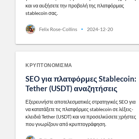
και να αυξήσετε την προβολή της πλατφόρμας
stablecoin σας.
Felix Rose-Collins
2024-12-20
•
ΚΡΥΠΤΟΝΌΜΙΣΜΑ
SEO για πλατφόρμες Stablecoin:
Tether (USDT) αναζητήσεις
Εξερευνήστε αποτελεσματικές στρατηγικές SEO για
να κατατάξετε τις πλατφόρμες stablecoin σε λέξεις-
κλειδιά Tether (USDT) και να προσελκύσετε χρήστες
που γνωρίζουν από κρυπτογράφηση.