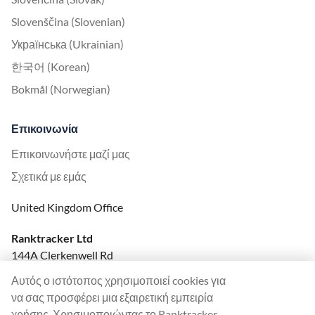
Slovenščina (Slovenian)
Українська (Ukrainian)
한국어 (Korean)
Bokmål (Norwegian)
Επικοινωνία
Επικοινωνήστε μαζί μας
Σχετικά με εμάς
United Kingdom Office
Ranktracker Ltd
144A Clerkenwell Rd
London, EC1R 5DF
Αυτός ο ιστότοπος χρησιμοποιεί cookies για
Company No: 08820809
να σας προσφέρει μια εξαιρετική εμπειρία
felix@ranktracker.com
χρήσης. Χρησιμοποιώντας το Ranktracker,