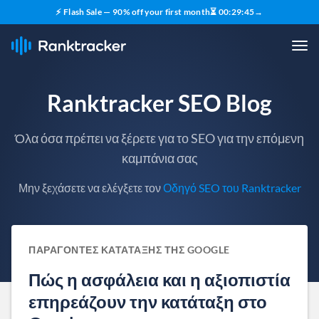
⚡ Flash Sale — 90% off your first month
⏳
00
:
29
:
44
→
Ranktracker SEO Blog
Όλα όσα πρέπει να ξέρετε για το SEO για την επόμενη
καμπάνια σας
Μην ξεχάσετε να ελέγξετε τον
Οδηγό SEO του Ranktracker
ΠΑΡΆΓΟΝΤΕΣ ΚΑΤΆΤΑΞΗΣ ΤΗΣ GOOGLE
Πώς η ασφάλεια και η αξιοπιστία
επηρεάζουν την κατάταξη στο