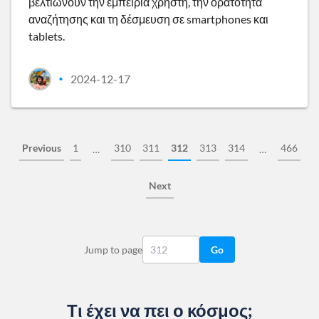
βελτιώνουν την εμπειρία χρήστη, την ορατότητα
αναζήτησης και τη δέσμευση σε smartphones και
tablets.
2024-12-17
•
Previous
1
310
311
312
313
314
466
…
…
Next
Jump to page
Go
Τι έχει να πει ο κόσμος;