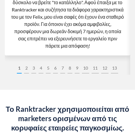
δύσκολο να βρείτε "το κατάλληλο". Αφού έπαιξα με το
Ranktracker και συζήτησα τα διάφορα χαρακτηριστικά
του με τον Felix, μου είναι σαφές ότι έχουν ένα σταθερό
προϊόν. Για όποιον έχει ακόμα αμφιβολίες,
προσφέρουν μια δωρεάν δοκιμή 7 ημερών, η οποία
σας επιτρέπει να εξερευνήσετε το εργαλείο πριν
πάρετε μια απόφαση!
1
2
3
4
5
6
7
8
9
10
11
12
13
Το Ranktracker χρησιμοποιείται από
marketers ορισμένων από τις
κορυφαίες εταιρείες παγκοσμίως.