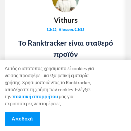
Vithurs
CEO, BlessedCBD
Το Ranktracker είναι σταθερό
προϊόν
Με τόσα πολλά εργαλεία εντοπισμού κατάταξης που
Αυτός ο ιστότοπος χρησιμοποιεί cookies για
διατίθενται στην αγορά σήμερα, μπορεί να είναι
να σας προσφέρει μια εξαιρετική εμπειρία
δύσκολο να βρείτε "το κατάλληλο". Αφού έπαιξα με το
χρήσης. Χρησιμοποιώντας το Ranktracker,
Ranktracker και συζήτησα τα διάφορα χαρακτηριστικά
αποδέχεστε τη χρήση των cookies. Ελέγξτε
του με τον Felix, μου είναι σαφές ότι έχουν ένα σταθερό
την
πολιτική απορρήτου
μας για
προϊόν. Για όποιον έχει ακόμα αμφιβολίες,
περισσότερες λεπτομέρειες.
προσφέρουν μια δωρεάν δοκιμή 7 ημερών, η οποία
σας επιτρέπει να εξερευνήσετε το εργαλείο πριν
Αποδοχή
πάρετε μια απόφαση!