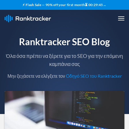
⚡ Flash Sale — 90% off your first month
⏳
00
:
29
:
43
→
Ranktracker SEO Blog
Όλα όσα πρέπει να ξέρετε για το SEO για την επόμενη
καμπάνια σας
Μην ξεχάσετε να ελέγξετε τον
Οδηγό SEO του Ranktracker