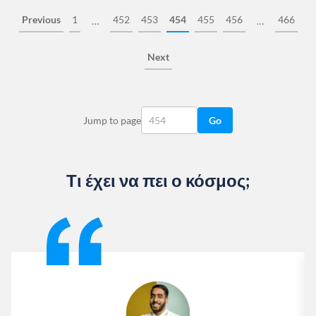
Previous
1
452
453
454
455
456
466
…
…
Next
Jump to page
Go
Τι έχει να πει ο κόσμος;
Slide 1 of 13