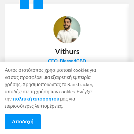
Vithurs
CEO, BlessedCBD
Αυτός ο ιστότοπος χρησιμοποιεί cookies για
Το Ranktracker είναι σταθερό
να σας προσφέρει μια εξαιρετική εμπειρία
χρήσης. Χρησιμοποιώντας το Ranktracker,
προϊόν
αποδέχεστε τη χρήση των cookies. Ελέγξτε
την
πολιτική απορρήτου
μας για
Με τόσα πολλά εργαλεία εντοπισμού κατάταξης που
περισσότερες λεπτομέρειες.
διατίθενται στην αγορά σήμερα, μπορεί να είναι
δύσκολο να βρείτε "το κατάλληλο". Αφού έπαιξα με το
Ranktracker και συζήτησα τα διάφορα χαρακτηριστικά
Αποδοχή
του με τον Felix, μου είναι σαφές ότι έχουν ένα σταθερό