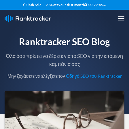
⚡ Flash Sale — 90% off your first month
⏳
00
:
29
:
43
→
Ranktracker SEO Blog
Όλα όσα πρέπει να ξέρετε για το SEO για την επόμενη
καμπάνια σας
Μην ξεχάσετε να ελέγξετε τον
Οδηγό SEO του Ranktracker