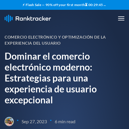
⚡ Flash Sale — 90% off your first month
⏳
00
:
29
:
44
→
COMERCIO ELECTRÓNICO Y OPTIMIZACIÓN DE LA
EXPERIENCIA DEL USUARIO
Dominar el comercio
electrónico moderno:
Estrategias para una
experiencia de usuario
excepcional
•
•
Sep 27, 2023
6 min read