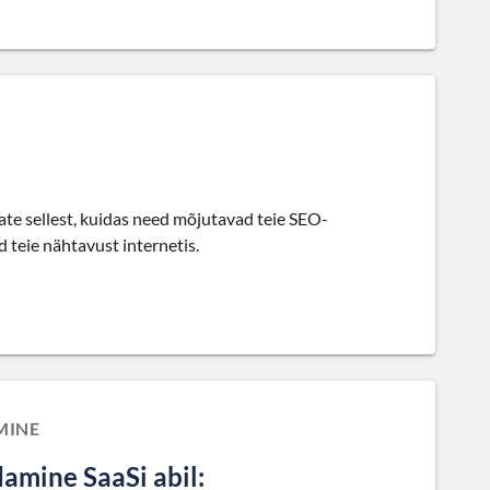
e sellest, kuidas need mõjutavad teie SEO-
 teie nähtavust internetis.
MINE
mine SaaSi abil: