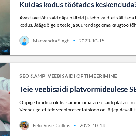
Kuidas kodus töötades keskenduda
Avastage tõhusaid näpunäiteid ja tehnikaid, et säilitad
kodus. Jääge õigele teele ja suurendage oma kaugtöö tõ
Manvendra Singh
2023-10-15
•
SEO &AMP; VEEBISAIDI OPTIMEERIMINE
Teie veebisaidi platvormideülese 
Õppige tundma olulisi samme oma veebisaidi platvormid
Veenduge, et teie veebipresentatsioon on järjepidevalt 
Felix Rose-Collins
2023-10-14
•