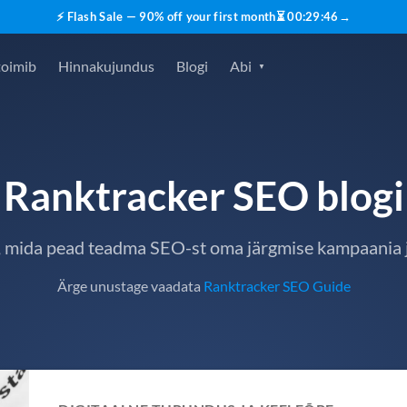
⚡ Flash Sale — 90% off your first month
⏳
00
:
29
:
45
→
toimib
Hinnakujundus
Blogi
Abi
Ranktracker SEO blogi
, mida pead teadma SEO-st oma järgmise kampaania 
Ärge unustage vaadata
Ranktracker SEO Guide