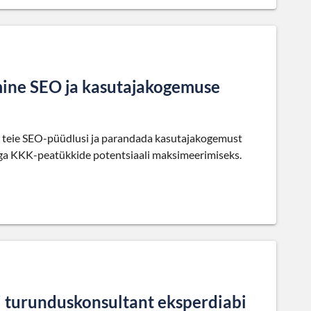
mine SEO ja kasutajakogemuse
 teie SEO-püüdlusi ja parandada kasutajakogemust
tega KKK-peatükkide potentsiaali maksimeerimiseks.
i turunduskonsultant eksperdiabi