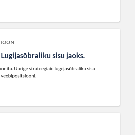
SIOON
gijasõbraliku sisu jaoks.
nita. Uurige strateegiaid lugejasõbraliku sisu
 veebipositsiooni.