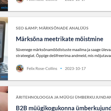
SEO &AMP; MÄRKSÕNADE ANALÜÜS
Märksõna meetrikate mõistmine
Süvenege märksõnamõõdistuste maailma ja saage ülevaat
strateegiat. Õppige dešifreerima andmeid, mis mõjutavad
Felix Rose-Collins
2023-10-17
•
ÄRITEHNOLOOGIA JA MÜÜGI ÜMBERKUJUNDA
B2B müügikogukonna ümberkujunda