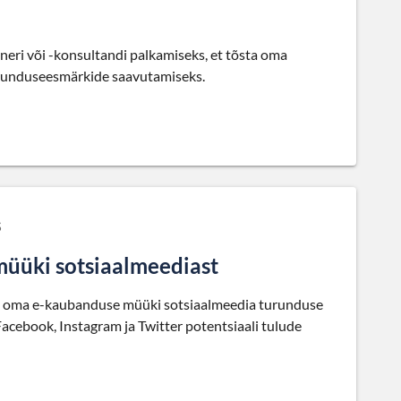
eri või -konsultandi palkamiseks, et tõsta oma
turunduseesmärkide saavutamiseks.
S
üüki sotsiaalmeediast
da oma e-kaubanduse müüki sotsiaalmeedia turunduse
Facebook, Instagram ja Twitter potentsiaali tulude