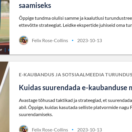
saamiseks
Õppige tundma olulisi samme ja kaalutlusi turundustreen
ettevõtte strateegiat. Leidke ekspertide juhiseid oma 
Felix Rose-Collins
2023-10-13
•
E-KAUBANDUS JA SOTSIAALMEEDIA TURUNDU
Kuidas suurendada e-kaubanduse m
Avastage tõhusad taktikad ja strateegiad, et suurenda
abil. Õppige, kuidas kasutada selliste platvormide nagu 
suurendamiseks.
Felix Rose-Collins
2023-10-13
•