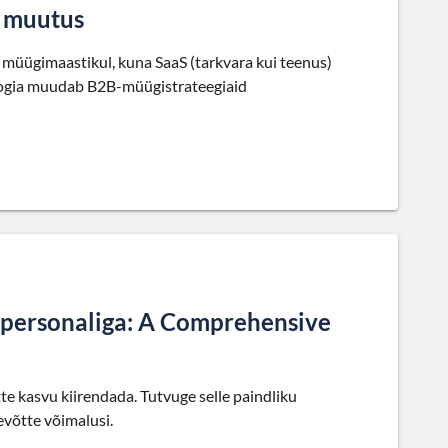
 muutus
müügimaastikul, kuna SaaS (tarkvara kui teenus)
ogia muudab B2B-müügistrateegiaid
 personaliga: A Comprehensive
te kasvu kiirendada. Tutvuge selle paindliku
evõtte võimalusi.