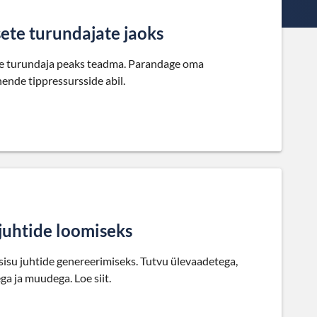
ete turundajate jaoks
lne turundaja peaks teadma. Parandage oma
ende tippressursside abil.
juhtide loomiseks
sisu juhtide genereerimiseks. Tutvu ülevaadetega,
a ja muudega. Loe siit.