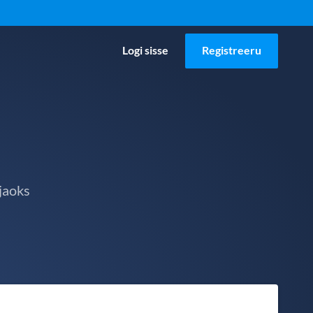
Logi sisse
Registreeru
jaoks