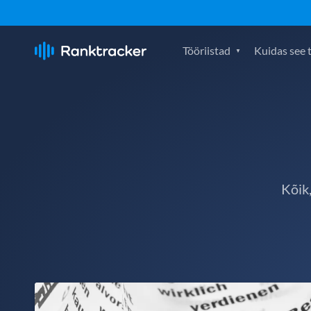
Tööriistad
Kuidas see 
Kõik