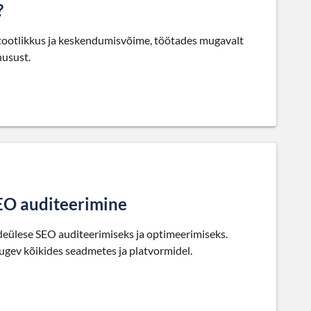
?
a tootlikkus ja keskendumisvõime, töötades mugavalt
husust.
SEO auditeerimine
eülese SEO auditeerimiseks ja optimeerimiseks.
tugev kõikides seadmetes ja platvormidel.