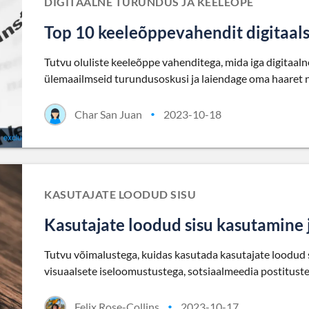
DIGITAALNE TURUNDUS JA KEELEÕPE
Top 10 keeleõppevahendit digitaals
Tutvu oluliste keeleõppe vahenditega, mida iga digitaa
ülemaailmseid turundusoskusi ja laiendage oma haaret n
Char San Juan
2023-10-18
•
KASUTAJATE LOODUD SISU
Kasutajate loodud sisu kasutamine 
Tutvu võimalustega, kuidas kasutada kasutajate loodud 
visuaalsete iseloomustustega, sotsiaalmeedia postitusteg
Felix Rose-Collins
2023-10-17
•