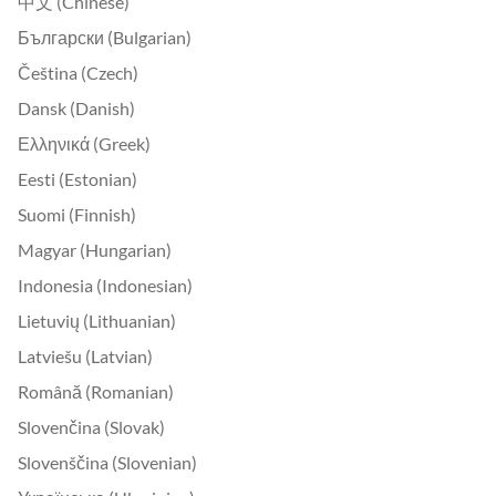
中文 (Chinese)
Български (Bulgarian)
Čeština (Czech)
Dansk (Danish)
Ελληνικά (Greek)
Eesti (Estonian)
Suomi (Finnish)
Magyar (Hungarian)
Indonesia (Indonesian)
Lietuvių (Lithuanian)
Latviešu (Latvian)
Română (Romanian)
Slovenčina (Slovak)
Slovenščina (Slovenian)