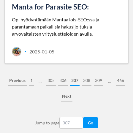
Manta for Parasite SEO:
Opi hyödyntämään Mantaa lois-SEO:ssa ja
parantamaan paikallisia hakusijoituksia
arvovaltaisten yritysluetteloiden avulla.
2025-01-05
•
Previous
1
305
306
307
308
309
466
…
…
Next
Jump to page
Go