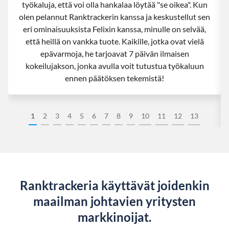
työkaluja, että voi olla hankalaa löytää "se oikea". Kun
olen pelannut Ranktrackerin kanssa ja keskustellut sen
eri ominaisuuksista Felixin kanssa, minulle on selvää,
että heillä on vankka tuote. Kaikille, jotka ovat vielä
epävarmoja, he tarjoavat 7 päivän ilmaisen
kokeilujakson, jonka avulla voit tutustua työkaluun
ennen päätöksen tekemistä!
1
2
3
4
5
6
7
8
9
10
11
12
13
Ranktrackeria käyttävät joidenkin
maailman johtavien yritysten
markkinoijat.