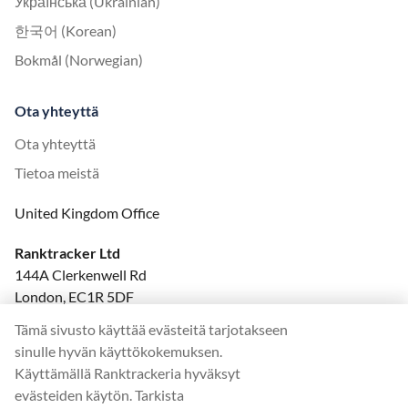
Українська (Ukrainian)
한국어 (Korean)
Bokmål (Norwegian)
Ota yhteyttä
Ota yhteyttä
Tietoa meistä
United Kingdom Office
Ranktracker Ltd
144A Clerkenwell Rd
London, EC1R 5DF
Company No: 08820809
Tämä sivusto käyttää evästeitä tarjotakseen
felix@ranktracker.com
sinulle hyvän käyttökokemuksen.
Käyttämällä Ranktrackeria hyväksyt
evästeiden käytön. Tarkista