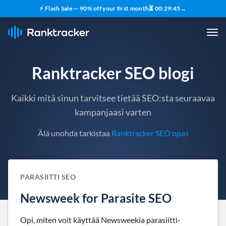
⚡ Flash Sale — 90% off your first month
⏳
00
:
29
:
44
→
Ranktracker SEO blogi
Kaikki mitä sinun tarvitsee tietää SEO:sta seuraavaa
kampanjaasi varten
Älä unohda tarkistaa
Ranktracker SEO opas
PARASIITTI SEO
Newsweek for Parasite SEO
Opi, miten voit käyttää Newsweekia parasiitti-