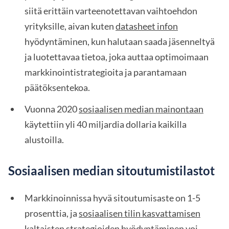
siitä erittäin varteenotettavan vaihtoehdon
yrityksille, aivan kuten
datasheet infon
hyödyntäminen, kun halutaan saada jäsenneltyä
ja luotettavaa tietoa, joka auttaa optimoimaan
markkinointistrategioita ja parantamaan
päätöksentekoa.
Vuonna 2020
sosiaalisen median mainontaan
käytettiin yli 40 miljardia dollaria kaikilla
alustoilla.
Sosiaalisen median sitoutumistilastot
Markkinoinnissa hyvä sitoutumisaste on 1-5
prosenttia, ja
sosiaalisen tilin kasvattamisen
kaltaisten strategioiden hyödyntäminen voi