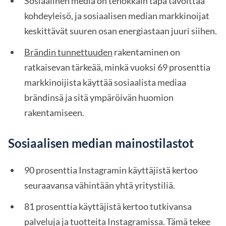
Sosiaalinen media on tehokkain tapa tavoittaa
kohdeyleisö, ja sosiaalisen median markkinoijat
keskittävät suuren osan energiastaan juuri siihen.
Brändin tunnettuuden
rakentaminen on
ratkaisevan tärkeää, minkä vuoksi 69 prosenttia
markkinoijista käyttää sosiaalista mediaa
brändinsä ja sitä ympäröivän huomion
rakentamiseen.
Sosiaalisen median mainostilastot
90 prosenttia Instagramin käyttäjistä kertoo
seuraavansa vähintään yhtä yritystiliä.
81 prosenttia käyttäjistä kertoo tutkivansa
palveluja ja tuotteita Instagramissa. Tämä tekee