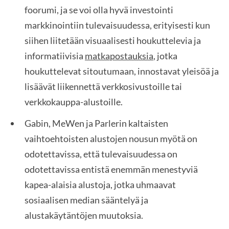
foorumi, ja se voi olla hyvä investointi
markkinointiin tulevaisuudessa, erityisesti kun
siihen liitetään visuaalisesti houkuttelevia ja
informatiivisia
matkapostauksia
, jotka
houkuttelevat sitoutumaan, innostavat yleisöä ja
lisäävät liikennettä verkkosivustoille tai
verkkokauppa-alustoille.
Gabin, MeWen ja Parlerin kaltaisten
vaihtoehtoisten alustojen nousun myötä on
odotettavissa, että tulevaisuudessa on
odotettavissa entistä enemmän menestyviä
kapea-alaisia alustoja, jotka uhmaavat
sosiaalisen median sääntelyä ja
alustakäytäntöjen muutoksia.