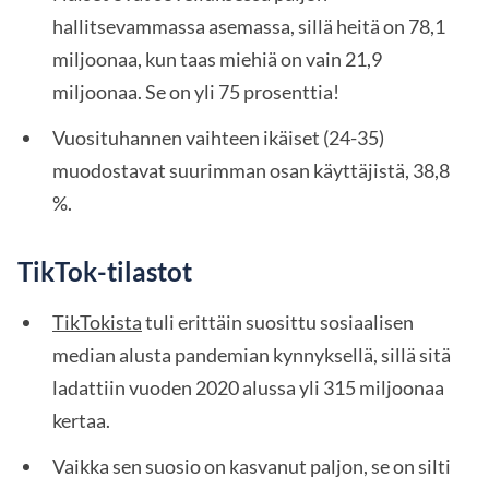
hallitsevammassa asemassa, sillä heitä on 78,1
miljoonaa, kun taas miehiä on vain 21,9
miljoonaa. Se on yli 75 prosenttia!
Vuosituhannen vaihteen ikäiset (24-35)
muodostavat suurimman osan käyttäjistä, 38,8
%.
TikTok-tilastot
TikTokista
tuli erittäin suosittu sosiaalisen
median alusta pandemian kynnyksellä, sillä sitä
ladattiin vuoden 2020 alussa yli 315 miljoonaa
kertaa.
Vaikka sen suosio on kasvanut paljon, se on silti