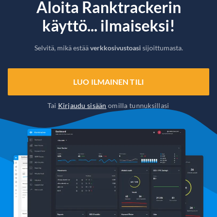
Aloita Ranktrackerin
käyttö... ilmaiseksi!
Selvitä, mikä estää
verkkosivustoasi
sijoittumasta.
LUO ILMAINEN TILI
Tai
Kirjaudu sisään
omilla tunnuksillasi