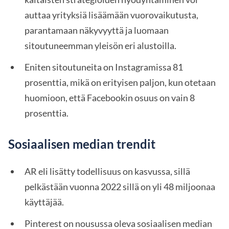
auttaa yrityksiä lisäämään vuorovaikutusta,
parantamaan näkyvyyttä ja luomaan
sitoutuneemman yleisön eri alustoilla.
Eniten sitoutuneita on Instagramissa 81
prosenttia, mikä on erityisen paljon, kun otetaan
huomioon, että Facebookin osuus on vain 8
prosenttia.
Sosiaalisen median trendit
AR eli lisätty todellisuus on kasvussa, sillä
pelkästään vuonna 2022 sillä on yli 48 miljoonaa
käyttäjää.
Pinterest on nousussa oleva sosiaalisen median