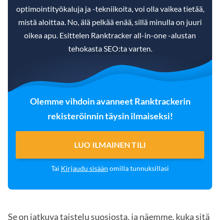
optimointityökaluja ja -tekniikoita, voi olla vaikea tietää,
mistä aloittaa. No, älä pelkää enää, sillä minulla on juuri
oikea apu. Esittelen Ranktracker all-in-one -alustan
tehokasta SEO:ta varten.
Olemme vihdoin avanneet Ranktrackerin
rekisteröinnin täysin ilmaiseksi!
LUO ILMAINEN TILI
Tai
Kirjaudu sisään
omilla tunnuksillasi
Se on jatkuva taistelu suosiosta, ja näemme, kuka sitä