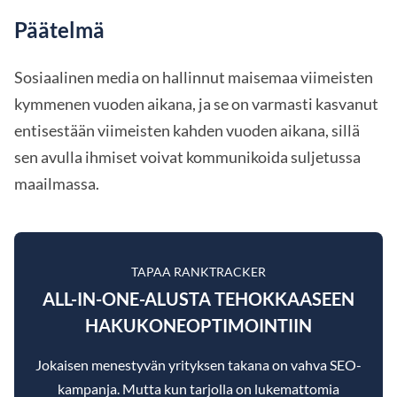
Päätelmä
Sosiaalinen media on hallinnut maisemaa viimeisten
kymmenen vuoden aikana, ja se on varmasti kasvanut
entisestään viimeisten kahden vuoden aikana, sillä
sen avulla ihmiset voivat kommunikoida suljetussa
maailmassa.
TAPAA RANKTRACKER
ALL-IN-ONE-ALUSTA TEHOKKAASEEN
HAKUKONEOPTIMOINTIIN
Jokaisen menestyvän yrityksen takana on vahva SEO-
kampanja. Mutta kun tarjolla on lukemattomia