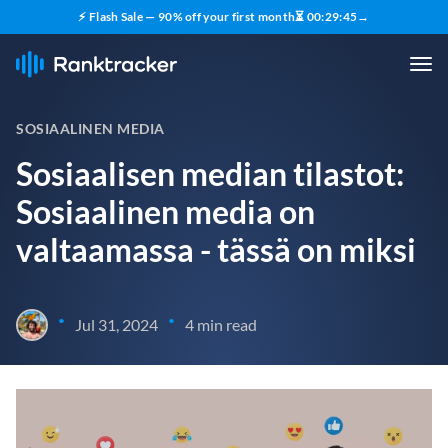
⚡ Flash Sale — 90% off your first month
⏳
00
:
29
:
44
→
SOSIAALINEN MEDIA
Sosiaalisen median tilastot:
Sosiaalinen media on
valtaamassa - tässä on miksi
•
•
Jul 31, 2024
4 min read