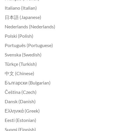
Italiano (Italian)
日本語 (Japanese)
Nederlands (Nederlands)
Polski (Polish)
Português (Portuguese)
Svenska (Swedish)
Türkçe (Turkish)
中文 (Chinese)
Български (Bulgarian)
Čeština (Czech)
Dansk (Danish)
Ελληνικά (Greek)
Eesti (Estonian)
Suomi (Finnish)