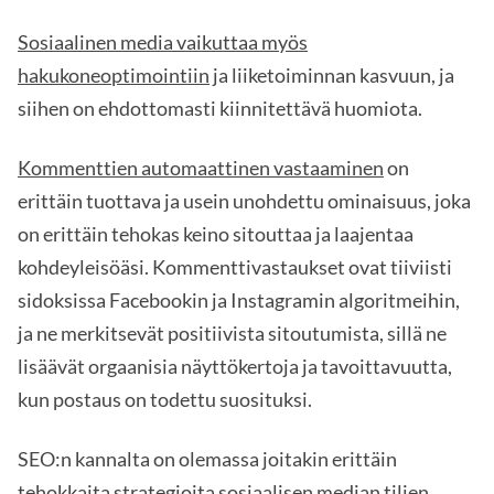
Sosiaalinen media vaikuttaa myös
hakukoneoptimointiin
ja liiketoiminnan kasvuun, ja
siihen on ehdottomasti kiinnitettävä huomiota.
Kommenttien automaattinen vastaaminen
on
erittäin tuottava ja usein unohdettu ominaisuus, joka
on erittäin tehokas keino sitouttaa ja laajentaa
kohdeyleisöäsi. Kommenttivastaukset ovat tiiviisti
sidoksissa Facebookin ja Instagramin algoritmeihin,
ja ne merkitsevät positiivista sitoutumista, sillä ne
lisäävät orgaanisia näyttökertoja ja tavoittavuutta,
kun postaus on todettu suosituksi.
SEO:n kannalta on olemassa joitakin erittäin
tehokkaita strategioita sosiaalisen median tilien