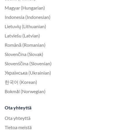
Magyar (Hungarian)
Indonesia (Indonesian)
Lietuvių (Lithuanian)
Latviešu (Latvian)
Română (Romanian)
Slovenčina (Slovak)
Slovenščina (Slovenian)
Українська (Ukrainian)
한국어 (Korean)
Bokmål (Norwegian)
Ota yhteyttä
Ota yhteyttä
Tietoa meistä