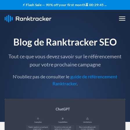
⚡ Flash Sale — 90% off your first month
⏳
00
:
29
:
43
→
Blog de Ranktracker SEO
Tout ce que vous devez savoir sur le référencement
pour votre prochaine campagne
N'oubliez pas de consulter le
guide de référencement
Ranktracker
.