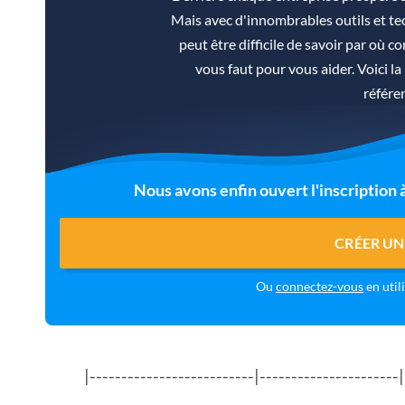
Mais avec d'innombrables outils et tec
peut être difficile de savoir par où co
vous faut pour vous aider. Voici 
référe
Nous avons enfin ouvert l'inscription
CRÉER UN
Ou
connectez-vous
en util
|--------------------------|----------------------|