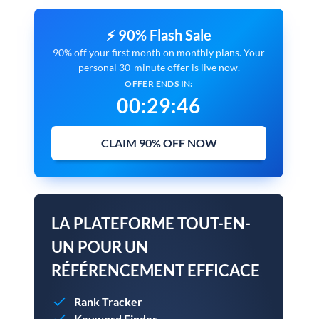
⚡ 90% Flash Sale
90% off your first month on monthly plans. Your
personal 30-minute offer is live now.
OFFER ENDS IN:
00
:
29
:
45
CLAIM 90% OFF NOW
LA PLATEFORME TOUT-EN-
UN POUR UN
RÉFÉRENCEMENT EFFICACE
Rank Tracker
Keyword Finder