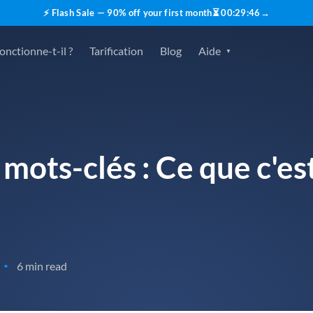
⚡ Flash Sale — 90% off your first month
⏳
00
:
29
:
45
→
nctionne-t-il ?
Tarification
Blog
Aide
 mots-clés : Ce que c'e
6 min read
•