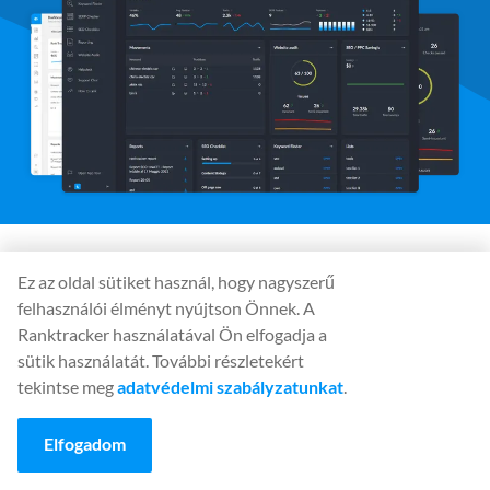
Közösségi média
Ez az oldal sütiket használ, hogy nagyszerű
felhasználói élményt nyújtson Önnek. A
Ranktracker használatával Ön elfogadja a
sütik használatát. További részletekért
Eszközök
tekintse meg
adatvédelmi szabályzatunkat
.
Rank Tracker
Elfogadom
Keyword Finder
SERP Checker