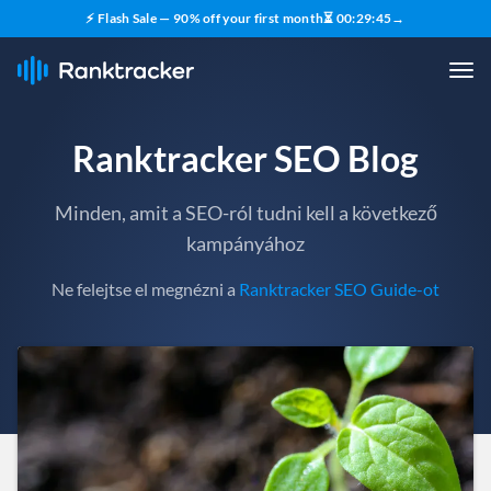
⚡ Flash Sale — 90% off your first month
⏳
00
:
29
:
43
→
Ranktracker SEO Blog
Minden, amit a SEO-ról tudni kell a következő
kampányához
Ne felejtse el megnézni a
Ranktracker SEO Guide-ot