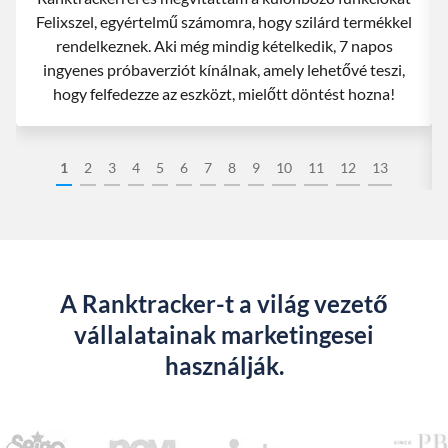
Felixszel, egyértelmű számomra, hogy szilárd termékkel
rendelkeznek. Aki még mindig kételkedik, 7 napos
ingyenes próbaverziót kínálnak, amely lehetővé teszi,
hogy felfedezze az eszközt, mielőtt döntést hozna!
1
2
3
4
5
6
7
8
9
10
11
12
13
A Ranktracker-t a világ vezető
vállalatainak marketingesei
használják.