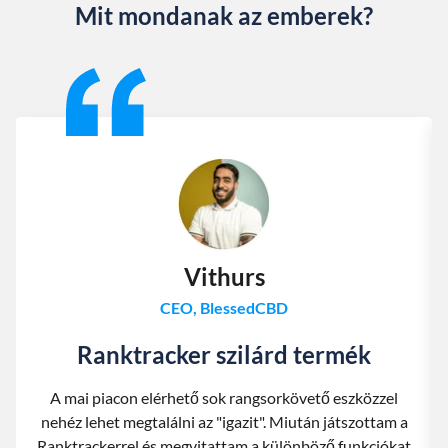
Mit mondanak az emberek?
Slide 1 of 13
Vithurs
CEO, BlessedCBD
Ranktracker szilárd termék
A mai piacon elérhető sok rangsorkövető eszközzel
nehéz lehet megtalálni az "igazit". Miután játszottam a
Ranktrackerrel és megvitattam a különböző funkciókat