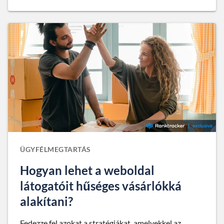
ÜGYFÉLMEGTARTÁS
Hogyan lehet a weboldal
látogatóit hűséges vásárlókká
alakítani?
Fedezze fel azokat a stratégiákat, amelyekkel az