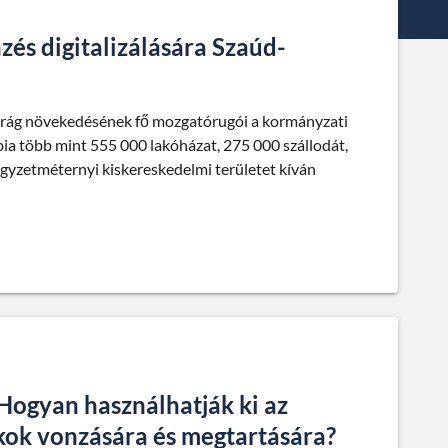
zés digitalizálására Szaúd-
parág növekedésének fő mozgatórugói a kormányzati
ia több mint 555 000 lakóházat, 275 000 szállodát,
négyzetméternyi kiskereskedelmi területet kíván
 Hogyan használhatják ki az
kok vonzására és megtartására?