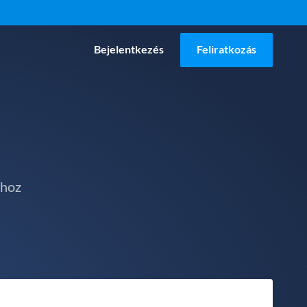
Bejelentkezés
Feliratkozás
ához