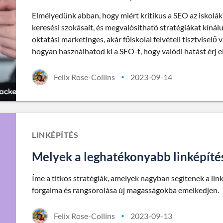
Elmélyedünk abban, hogy miért kritikus a SEO az iskolák
keresési szokásait, és megvalósítható stratégiákat kínál
oktatási marketinges, akár főiskolai felvételi tisztvise
hogyan használhatod ki a SEO-t, hogy valódi hatást érj el
Felix Rose-Collins
2023-09-14
•
LINKÉPÍTÉS
Melyek a leghatékonyabb linképítés
Íme a titkos stratégiák, amelyek nagyban segítenek a lin
forgalma és rangsorolása új magasságokba emelkedjen.
Felix Rose-Collins
2023-09-13
•