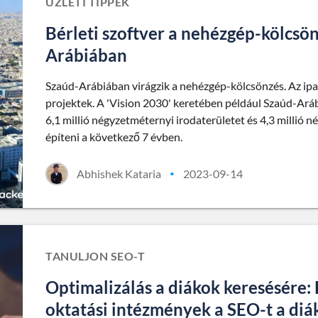
ÜZLETI TIPPEK
Bérleti szoftver a nehézgép-kölcsön
Arábiában
Szaúd-Arábiában virágzik a nehézgép-kölcsönzés. Az i
projektek. A 'Vision 2030' keretében például Szaúd-Aráb
6,1 millió négyzetméternyi irodaterületet és 4,3 millió 
építeni a következő 7 évben.
Abhishek Kataria
2023-09-14
•
TANULJON SEO-T
Optimalizálás a diákok keresésére:
oktatási intézmények a SEO-t a diá