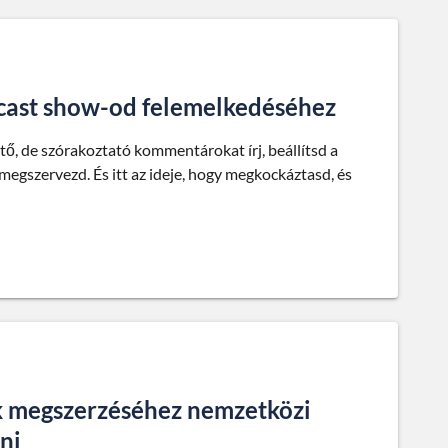
dcast show-od felemelkedéséhez
ető, de szórakoztató kommentárokat írj, beállítsd a
 megszervezd. És itt az ideje, hogy megkockáztasd, és
ek megszerzéséhez nemzetközi
ni