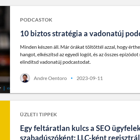
PODCASTOK
10 biztos stratégia a vadonatúj po
Minden készen áll. Már órákat töltöttél azzal, hogy érth
hangot, elkészítsd az egyedi logót, és az összes epizódot
elindítsd vadonatúj podcastodat.
Andre Oentoro
2023-09-11
•
ÜZLETI TIPPEK
Egy feltáratlan kulcs a SEO ügyfel
szabadúszóként: LLC-ként regisztrál