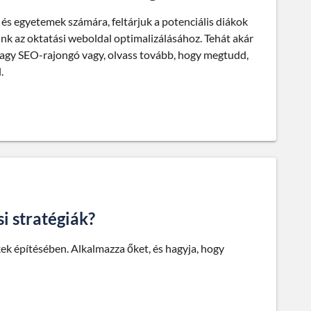
 és egyetemek számára, feltárjuk a potenciális diákok
unk az oktatási weboldal optimalizálásához. Tehát akár
lő vagy SEO-rajongó vagy, olvass tovább, hogy megtudd,
.
i stratégiák?
kek építésében. Alkalmazza őket, és hagyja, hogy