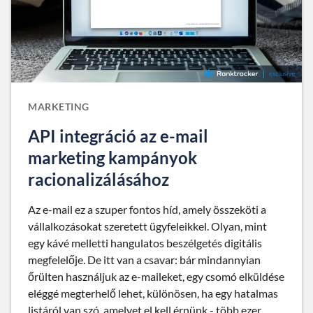
MARKETING
API integráció az e-mail
marketing kampányok
racionalizálásához
Az e-mail ez a szuper fontos híd, amely összeköti a
vállalkozásokat szeretett ügyfeleikkel. Olyan, mint
egy kávé melletti hangulatos beszélgetés digitális
megfelelője. De itt van a csavar: bár mindannyian
őrülten használjuk az e-maileket, egy csomó elküldése
eléggé megterhelő lehet, különösen, ha egy hatalmas
listáról van szó, amelyet el kell érnünk - több ezer