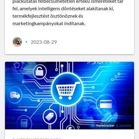
piackutatás felbecsülhetetlen értékű ismereteket tár
fel, amelyek intelligens döntéseket alakítanak ki,
termékfejlesztést ösztönöznek és
marketingkampányokat indítanak.
2023-08-29
•