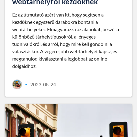
webtárhelyről kezdőknek
Ez az útmutató azért van itt, hogy segítsen a
kezdőknek egyszerű darabokra bontani a
webtárhelyeket. Elmagyarázza az alapokat, beszél a
különböző tárhelytípusokról, a lényeges
tudnivalókról, és arról, hogy mire kell gondolni a
választáskor. A végére jobb webtárhelyet kapsz, és
megtanulod kiválasztani a legjobbat az online
dolgaidhoz.
2023-08-24
•