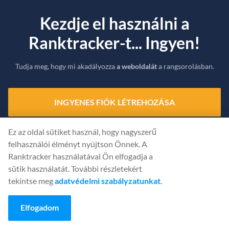
Kezdje el használni a
Ranktracker-t... Ingyen!
Tudja meg, hogy mi akadályozza
a weboldalát
a rangsorolásban.
INGYENES FIÓK LÉTREHOZÁSA
Vagy
Jelentkezzen be
a hitelesítő adatokkal
Ez az oldal sütiket használ, hogy nagyszerű
felhasználói élményt nyújtson Önnek. A
Ranktracker használatával Ön elfogadja a
sütik használatát. További részletekért
tekintse meg
adatvédelmi szabályzatunkat
.
Elfogadom