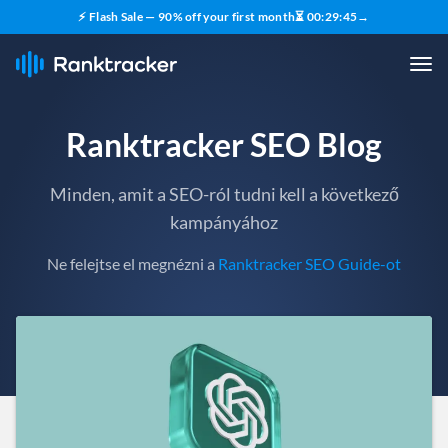
⚡ Flash Sale — 90% off your first month
⏳
00
:
29
:
43
→
Ranktracker SEO Blog
Minden, amit a SEO-ról tudni kell a következő
kampányához
Ne felejtse el megnézni a
Ranktracker SEO Guide-ot