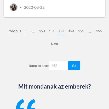
2023-08-22
•
Previous
1
450
451
452
453
454
466
…
…
Next
Jump to page
Go
Mit mondanak az emberek?
Slide 1 of 13