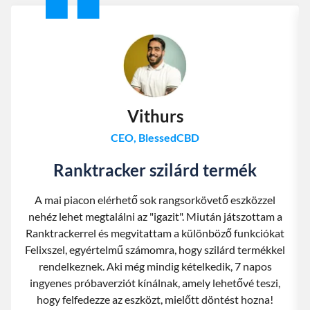
Vithurs
CEO, BlessedCBD
Ranktracker szilárd termék
A mai piacon elérhető sok rangsorkövető eszközzel
nehéz lehet megtalálni az "igazit". Miután játszottam a
Ranktrackerrel és megvitattam a különböző funkciókat
Felixszel, egyértelmű számomra, hogy szilárd termékkel
rendelkeznek. Aki még mindig kételkedik, 7 napos
ingyenes próbaverziót kínálnak, amely lehetővé teszi,
hogy felfedezze az eszközt, mielőtt döntést hozna!