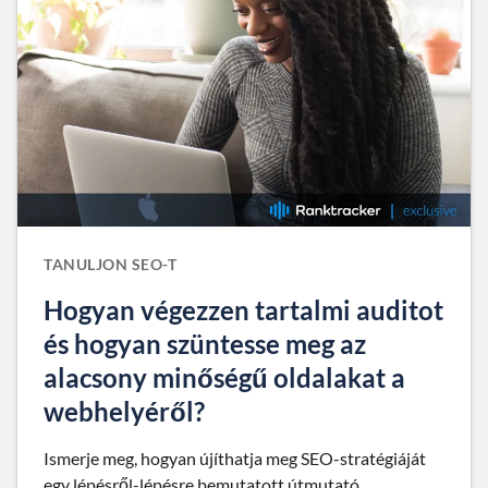
TANULJON SEO-T
Hogyan végezzen tartalmi auditot
és hogyan szüntesse meg az
alacsony minőségű oldalakat a
webhelyéről?
Ismerje meg, hogyan újíthatja meg SEO-stratégiáját
egy lépésről-lépésre bemutatott útmutató