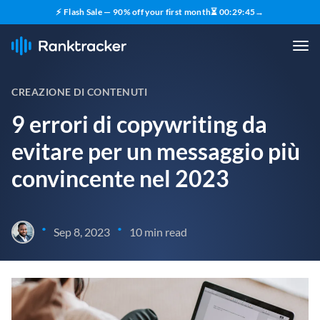
⚡ Flash Sale — 90% off your first month
⏳
00
:
29
:
43
→
CREAZIONE DI CONTENUTI
9 errori di copywriting da
evitare per un messaggio più
convincente nel 2023
•
•
Sep 8, 2023
10 min read