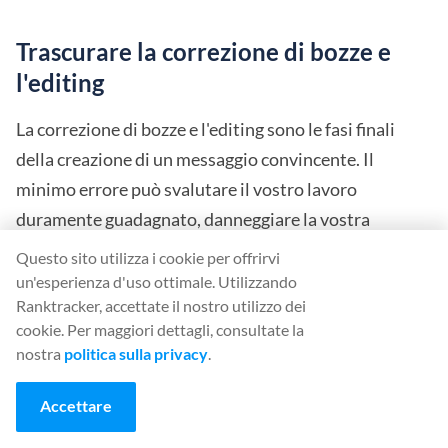
Trascurare la correzione di bozze e
l'editing
La correzione di bozze e l'editing sono le fasi finali
della creazione di un messaggio convincente. Il
minimo errore può svalutare il vostro lavoro
duramente guadagnato, danneggiare la vostra
reputazione e farvi apparire poco professionali.
Questo sito utilizza i cookie per offrirvi
un'esperienza d'uso ottimale. Utilizzando
La maggior parte di noi si affida ai correttori
Ranktracker, accettate il nostro utilizzo dei
cookie. Per maggiori dettagli, consultate la
ortografici per individuare gli errori di battitura;
nostra
politica sulla privacy
.
tuttavia, non sono infallibili. Rileggere i contenuti o
chiedere a qualcun altro di correggerli è un modo
Accettare
infallibile per individuare gli errori e verificare che il