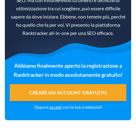
SEO. Ma con innumerevoli strumenti e tecniche di
ottimizzazione tra cui scegliere, può essere difficile
sapere da dove iniziare. Ebbene, non temete più, perché
ho quello che fa per voi. Vi presento la piattaforma
Ranktracker all-in-one per una SEO efficace.
Abbiamo finalmente aperto la registrazione a
Ranktracker in modo assolutamente gratuito!
CREARE UN ACCOUNT GRATUITO
Oppure
accedi
con le tue credenziali