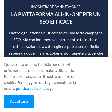
INCONTRARE RANKTRACKER
LA PIATTAFORMA ALL-IN-ONE PER UN
SEO EFFICACE
Dietro ogni azienda di successo c'è una forte campagna
SEO. Ma con innumerevoli strumenti e tecniche di
ottimizzazione tra cui scegliere, può essere difficile
sapere da dove iniziare. Ebbene, non temete più, perché
ho quello che fa per voi. Vi presento la piattaforma
Questo sito utilizza i cookie per offrirvi
Ranktracker all-in-one per una SEO efficace.
un'esperienza d'uso ottimale. Utilizzando
Ranktracker, accettate il nostro utilizzo dei
cookie. Per maggiori dettagli, consultate la
nostra
politica sulla privacy
.
Abbiamo finalmente aperto la registrazione a
Ranktracker in modo assolutamente gratuito!
Accettare