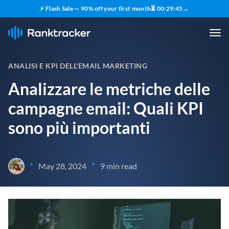
⚡ Flash Sale — 90% off your first month
⏳
00
:
29
:
44
→
ANALISI E KPI DELL'EMAIL MARKETING
Analizzare le metriche delle
campagne email: Quali KPI
sono più importanti
•
•
May 28, 2024
9 min read