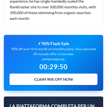
experience, he has single-handedly scaled the
Ranktracker site to over 500,000 monthly visits, with
390,000 of these stemming from organic searches
each month.
⚡ 90% Flash Sale
90% off your first month on monthly plans. Your personal
30-minute offer is live now.
OFFER ENDS IN:
00
:
29
:
49
CLAIM 90% OFF NOW
LA PIATTAFORMA COMPLETA PER UN