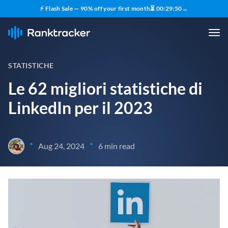
⚡ Flash Sale — 90% off your first month
⏳
00
:
29
:
49
→
STATISTICHE
Le 62 migliori statistiche di
LinkedIn per il 2023
•
•
Aug 24, 2024
6 min read