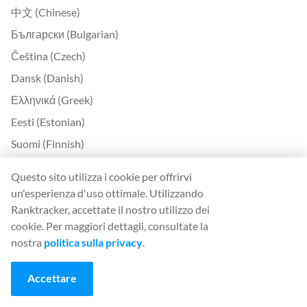
中文 (Chinese)
Български (Bulgarian)
Čeština (Czech)
Dansk (Danish)
Ελληνικά (Greek)
Eesti (Estonian)
Suomi (Finnish)
Magyar (Hungarian)
Questo sito utilizza i cookie per offrirvi
Indonesia (Indonesian)
un'esperienza d'uso ottimale. Utilizzando
Ranktracker, accettate il nostro utilizzo dei
Lietuvių (Lithuanian)
cookie. Per maggiori dettagli, consultate la
Latviešu (Latvian)
nostra
politica sulla privacy
.
Română (Romanian)
Slovenčina (Slovak)
Accettare
Slovenščina (Slovenian)