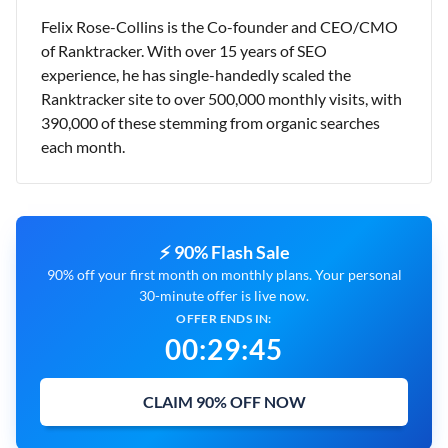
Felix Rose-Collins is the Co-founder and CEO/CMO
of Ranktracker. With over 15 years of SEO
experience, he has single-handedly scaled the
Ranktracker site to over 500,000 monthly visits, with
390,000 of these stemming from organic searches
each month.
⚡ 90% Flash Sale
90% off your first month on monthly plans. Your personal
30-minute offer is live now.
OFFER ENDS IN:
00
:
29
:
44
CLAIM 90% OFF NOW