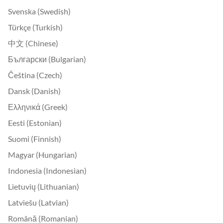
Svenska (Swedish)
Türkçe (Turkish)
中文 (Chinese)
Български (Bulgarian)
Čeština (Czech)
Dansk (Danish)
Ελληνικά (Greek)
Eesti (Estonian)
Suomi (Finnish)
Magyar (Hungarian)
Indonesia (Indonesian)
Lietuvių (Lithuanian)
Latviešu (Latvian)
Română (Romanian)