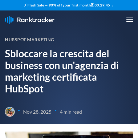
⚡ Flash Sale — 90% off your first month
⏳
00
:
29
:
44
→
HUBSPOT MARKETING
Sbloccare la crescita del
business con un'agenzia di
marketing certificata
HubSpot
•
•
Nov 28, 2025
4 min read