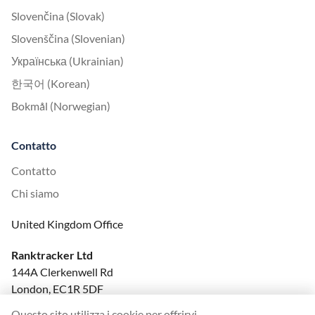
Slovenčina (Slovak)
Slovenščina (Slovenian)
Українська (Ukrainian)
한국어 (Korean)
Bokmål (Norwegian)
Contatto
Contatto
Chi siamo
United Kingdom Office
Ranktracker Ltd
144A Clerkenwell Rd
London, EC1R 5DF
Company No: 08820809
Questo sito utilizza i cookie per offrirvi