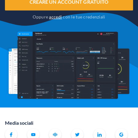
CREARE UN ACCOUNT GRATUITO
Oppure
accedi
con le tue credenziali
Media sociali