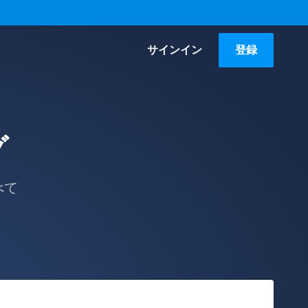
サインイン
登録
グ
べて