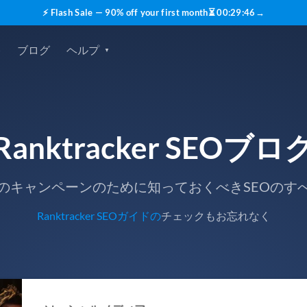
⚡ Flash Sale — 90% off your first month
⏳
00
:
29
:
45
→
格
ブログ
ヘルプ
Ranktracker SEOブロ
のキャンペーンのために知っておくべきSEOのす
Ranktracker SEOガイドの
チェックもお忘れなく