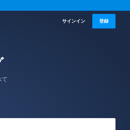
サインイン
登録
グ
べて