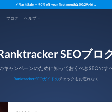
⚡ Flash Sale — 90% off your first month
⏳
00
:
29
:
44
→
格
ブログ
ヘルプ
Ranktracker SEOブロ
のキャンペーンのために知っておくべきSEOのす
Ranktracker SEOガイドの
チェックもお忘れなく