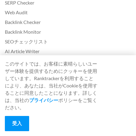
SERP Checker
Web Audit
Backlink Checker
Backlink Monitor
SEOチェックリスト
AI Article Writer
無料です。SERPシミュレーター
このサイトでは、お客様に素晴らしいユー
ザー体験を提供するためにクッキーを使用
Ranktrackerの詳細
しています。Ranktrackerを利用すること
により、あなたは、当社がCookieを使用す
White Label SaaS Backlink Service
ることに同意したことになります。詳しく
仕組み
は、当社の
プライバシー
ポリシーをご覧く
アフィリエイト・プログラム
ださい。
ブログ
受入
SEO用語集
SEOガイド