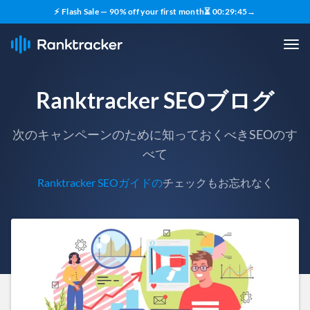
⚡ Flash Sale — 90% off your first month
⏳
00
:
29
:
43
→
Ranktracker SEOブログ
次のキャンペーンのために知っておくべきSEOのす
べて
Ranktracker SEOガイドの
チェックもお忘れなく