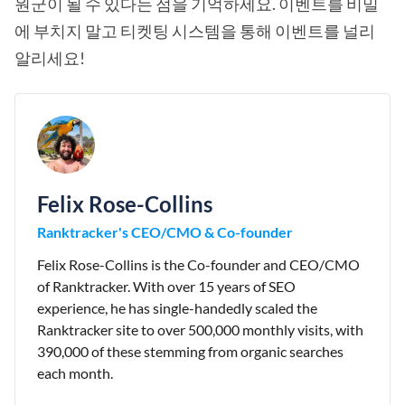
원군이 될 수 있다는 점을 기억하세요. 이벤트를 비밀
에 부치지 말고 티켓팅 시스템을 통해 이벤트를 널리
알리세요!
Felix Rose-Collins
Ranktracker's CEO/CMO & Co-founder
Felix Rose-Collins is the Co-founder and CEO/CMO
of Ranktracker. With over 15 years of SEO
experience, he has single-handedly scaled the
Ranktracker site to over 500,000 monthly visits, with
390,000 of these stemming from organic searches
each month.