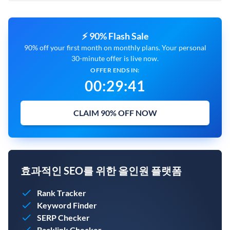
⚡ 90% Flash Sale
90% off your first month on monthly plans. Your personal
30-minute offer is live now.
OFFER ENDS IN:
00
:
29
:
40
CLAIM 90% OFF NOW
효과적인 SEO를 위한 올인원 플랫폼
Rank Tracker
Keyword Finder
SERP Checker
Backlink Checker