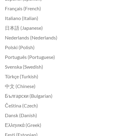
Français (French)
Italiano (Italian)
日本語 (Japanese)
Nederlands (Nederlands)
Polski (Polish)
Português (Portuguese)
Svenska (Swedish)
Türkçe (Turkish)
中文 (Chinese)
Български (Bulgarian)
Čeština (Czech)
Dansk (Danish)
Ελληνικά (Greek)
Eesti (Estonian)