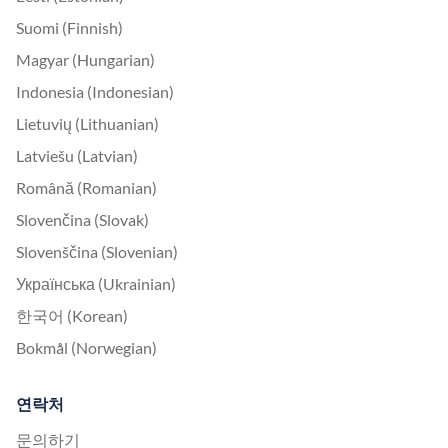
Suomi (Finnish)
Magyar (Hungarian)
Indonesia (Indonesian)
Lietuvių (Lithuanian)
Latviešu (Latvian)
Română (Romanian)
Slovenčina (Slovak)
Slovenščina (Slovenian)
Українська (Ukrainian)
한국어 (Korean)
Bokmål (Norwegian)
연락처
문의하기