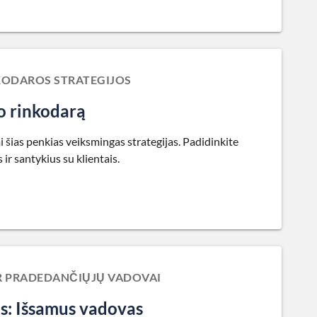
NKODAROS STRATEGIJOS
to rinkodarą
 šias penkias veiksmingas strategijas. Padidinkite
ir santykius su klientais.
IR PRADEDANČIŲJŲ VADOVAI
s: Išsamus vadovas