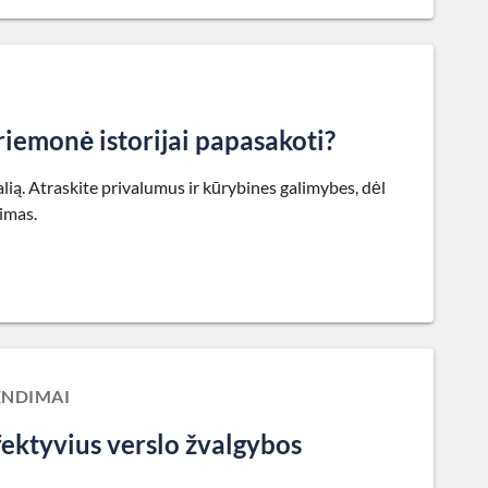
riemonė istorijai papasakoti?
lią. Atraskite privalumus ir kūrybines galimybes, dėl
kimas.
ENDIMAI
fektyvius verslo žvalgybos