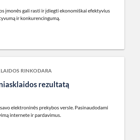
os įmonės gali rasti ir įdiegti ekonomiškai efektyvius
ktyvumą ir konkurencingumą.
SKLAIDOS RINKODARA
iniasklaidos rezultatą
idą savo elektroninės prekybos versle. Pasinaudodami
vimą internete ir pardavimus.