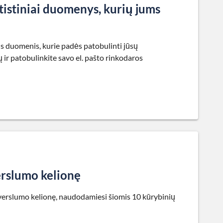
tatistiniai duomenys, kurių jums
ius duomenis, kurie padės patobulinti jūsų
ų ir patobulinkite savo el. pašto rinkodaros
erslumo kelionę
i verslumo kelionę, naudodamiesi šiomis 10 kūrybinių