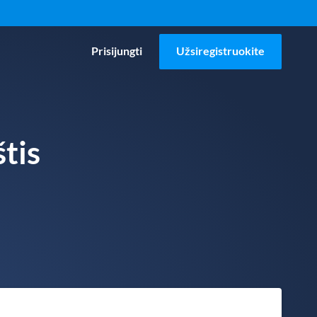
Prisijungti
Užsiregistruokite
tis