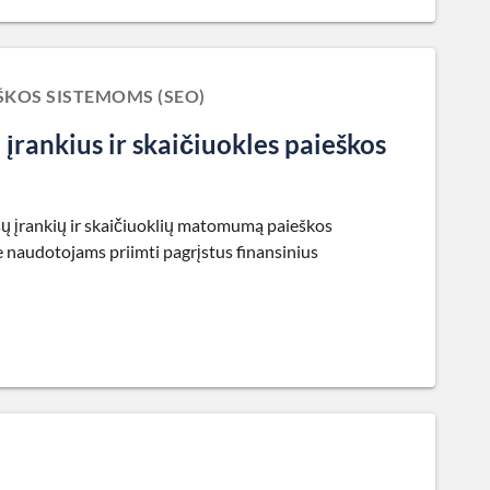
EŠKOS SISTEMOMS (SEO)
įrankius ir skaičiuokles paieškos
nsų įrankių ir skaičiuoklių matomumą paieškos
e naudotojams priimti pagrįstus finansinius