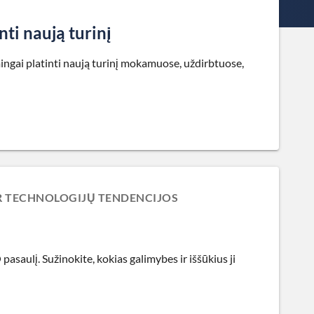
ti naują turinį
ingai platinti naują turinį mokamuose, uždirbtuose,
IR TECHNOLOGIJŲ TENDENCIJOS
asaulį. Sužinokite, kokias galimybes ir iššūkius ji