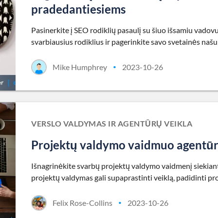
pradedantiesiems
Pasinerkite į SEO rodiklių pasaulį su šiuo išsamiu vadovu
svarbiausius rodiklius ir pagerinkite savo svetainės naš
Mike Humphrey
2023-10-26
•
VERSLO VALDYMAS IR AGENTŪRŲ VEIKLA
Projektų valdymo vaidmuo agentūr
Išnagrinėkite svarbų projektų valdymo vaidmenį siekian
projektų valdymas gali supaprastinti veiklą, padidinti p
Felix Rose-Collins
2023-10-26
•