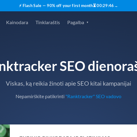
⚡ Flash Sale — 90% off your first month
⏳
00
:
29
:
45
→
Kainodara
Tinklaraštis
Pagalba
nktracker SEO dienoraš
Viskas, ką reikia žinoti apie SEO kitai kampanijai
Nepamirškite patikrinti
"Ranktracker" SEO vadovo