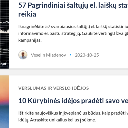
57 Pagrindiniai šaltųjų el. laiškų s
reikia
Išnagrinėkite 57 svarbiausius šaltųjų el. laiškų statistin
informavimo el. paštu strategiją. Gaukite vertingų įžvalg
kampanijas.
Veselin Mladenov
2023-10-25
•
VERSLUMAS IR VERSLO IDĖJOS
10 Kūrybinės idėjos pradėti savo v
Ištirkite naujoviškus ir įkvepiančius būdus, kaip pradėt
idėjų. Atraskite unikalius kelius į sėkmę.