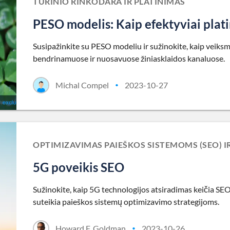
TURINIO RINKODARA IR PLATINIMAS
PESO modelis: Kaip efektyviai platin
Susipažinkite su PESO modeliu ir sužinokite, kaip veiksm
bendrinamuose ir nuosavuose žiniasklaidos kanaluose.
Michal Compel
2023-10-27
•
OPTIMIZAVIMAS PAIEŠKOS SISTEMOMS (SEO) 
5G poveikis SEO
Sužinokite, kaip 5G technologijos atsiradimas keičia SEO p
suteikia paieškos sistemų optimizavimo strategijoms.
Howard F. Goldman
2023-10-26
•