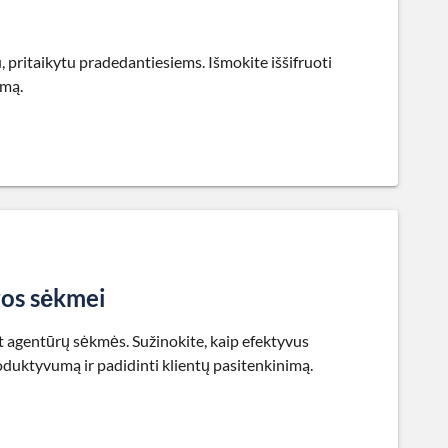
, pritaikytu pradedantiesiems. Išmokite iššifruoti
umą.
os sėkmei
t agentūrų sėkmės. Sužinokite, kaip efektyvus
roduktyvumą ir padidinti klientų pasitenkinimą.