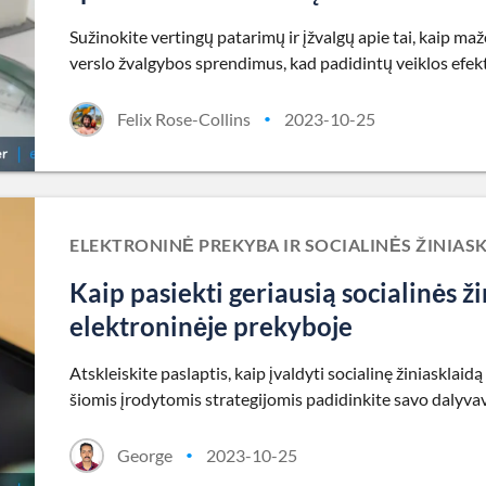
Sužinokite vertingų patarimų ir įžvalgų apie tai, kaip maž
verslo žvalgybos sprendimus, kad padidintų veiklos efe
Felix Rose-Collins
2023-10-25
•
ELEKTRONINĖ PREKYBA IR SOCIALINĖS ŽINIA
Kaip pasiekti geriausią socialinės ž
elektroninėje prekyboje
Atskleiskite paslaptis, kaip įvaldyti socialinę žiniaskla
šiomis įrodytomis strategijomis padidinkite savo dalyva
George
2023-10-25
•