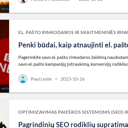
EL. PAŠTO RINKODAROS IR SKAITMENINĖS RI
Penki būdai, kaip atnaujinti el. paš
Pagerinkite savo el. pašto rinkodaros žaidimą naudodami
savo el. pašto kampanijų įsitraukimą, konversijų rodiklius 
Paul Leslie
2023-10-26
•
OPTIMIZAVIMAS PAIEŠKOS SISTEMOMS (SEO) 
Pagrindinių SEO rodiklių supratima