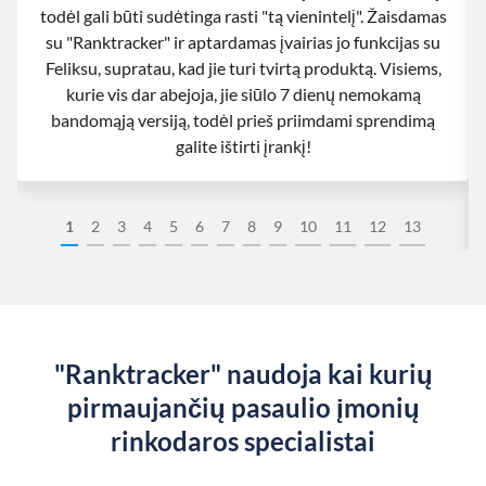
todėl gali būti sudėtinga rasti "tą vienintelį". Žaisdamas
su "Ranktracker" ir aptardamas įvairias jo funkcijas su
Feliksu, supratau, kad jie turi tvirtą produktą. Visiems,
kurie vis dar abejoja, jie siūlo 7 dienų nemokamą
bandomąją versiją, todėl prieš priimdami sprendimą
galite ištirti įrankį!
1
2
3
4
5
6
7
8
9
10
11
12
13
"Ranktracker" naudoja kai kurių
pirmaujančių pasaulio įmonių
rinkodaros specialistai