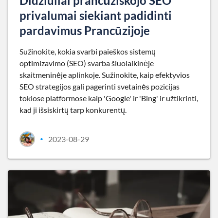
Didžiuliai prancūziškojo SEO
privalumai siekiant padidinti
pardavimus Prancūzijoje
Sužinokite, kokia svarbi paieškos sistemų
optimizavimo (SEO) svarba šiuolaikinėje
skaitmeninėje aplinkoje. Sužinokite, kaip efektyvios
SEO strategijos gali pagerinti svetainės pozicijas
tokiose platformose kaip 'Google' ir 'Bing' ir užtikrinti,
kad ji išsiskirtų tarp konkurentų.
2023-08-29
•