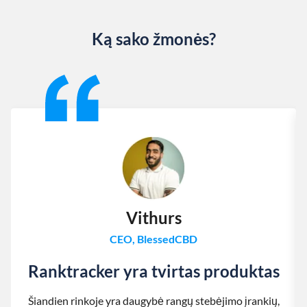
Ką sako žmonės?
Slide 1 of 13
Vithurs
CEO, BlessedCBD
Ranktracker yra tvirtas produktas
Šiandien rinkoje yra daugybė rangų stebėjimo įrankių,