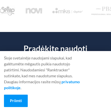
Pradėkite naudoti
"Ranktracker"... nemokamai!
Šioje svetainėje naudojami slapukai, kad
galėtumėte mėgautis puikia naudotojo
Sužinokite, kas trukdo
jūsų svetainei
užimti aukštesnes pozicijas.
patirtimi. Naudodamiesi "Ranktracker"
sutinkate, kad mes naudotume slapukus.
Daugiau informacijos rasite mūsų
privatumo
SUKURTI NEMOKAMĄ PASKYRĄ
politikoje
.
Arba
Prisijunkite
naudodami savo įgaliojimus
Priimti