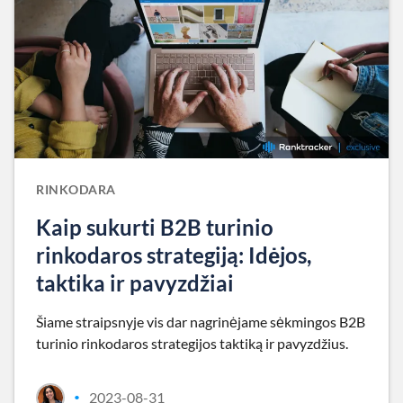
RINKODARA
Kaip sukurti B2B turinio
rinkodaros strategiją: Idėjos,
taktika ir pavyzdžiai
Šiame straipsnyje vis dar nagrinėjame sėkmingos B2B
turinio rinkodaros strategijos taktiką ir pavyzdžius.
2023-08-31
•