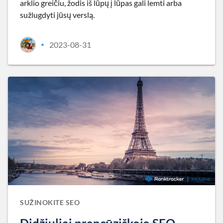
arklio greičiu, žodis iš lūpų į lūpas gali lemti arba
sužlugdyti jūsų verslą.
2023-08-31
•
SUŽINOKITE SEO