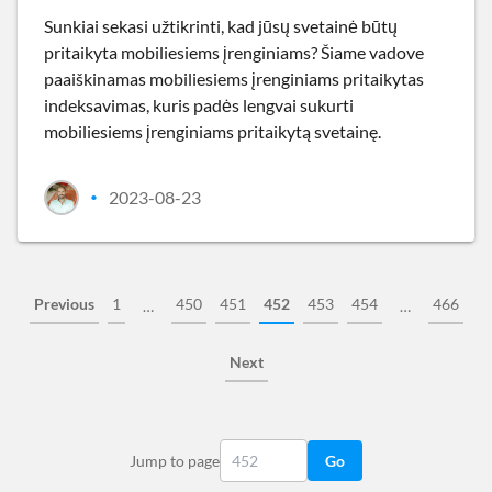
Sunkiai sekasi užtikrinti, kad jūsų svetainė būtų
pritaikyta mobiliesiems įrenginiams? Šiame vadove
paaiškinamas mobiliesiems įrenginiams pritaikytas
indeksavimas, kuris padės lengvai sukurti
mobiliesiems įrenginiams pritaikytą svetainę.
2023-08-23
•
Previous
1
450
451
452
453
454
466
…
…
Next
Jump to page
Go