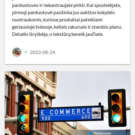
parduotuves ir nekantraujate pirkti. Kai spustelėjate,
pirmoji parduotuvė pasitinka jus aukštos kokybės
nuotraukomis, kuriose produktai pateikiami
geriausioje šviesoje, keliais rakursais ir stambiu planu.
Detalės išryškėja, o tekstūrą beveik jaučiate.
2023-08-24
•