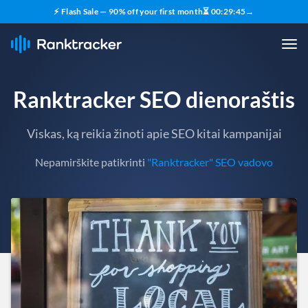
⚡ Flash Sale — 90% off your first month
⏳
00
:
29
:
43
→
Ranktracker SEO dienoraštis
Viskas, ką reikia žinoti apie SEO kitai kampanijai
Nepamirškite patikrinti
"Ranktracker" SEO vadovo