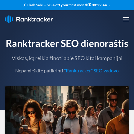
⚡ Flash Sale — 90% off your first month
⏳
00
:
29
:
43
→
Ranktracker SEO dienoraštis
Viskas, ką reikia žinoti apie SEO kitai kampanijai
Nepamirškite patikrinti
"Ranktracker" SEO vadovo