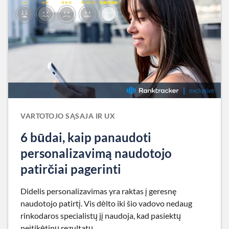
VARTOTOJO SĄSAJA IR UX
6 būdai, kaip panaudoti
personalizavimą naudotojo
patirčiai pagerinti
Didelis personalizavimas yra raktas į geresnę
naudotojo patirtį. Vis dėlto iki šio vadovo nedaug
rinkodaros specialistų jį naudoja, kad pasiektų
neįtikėtinų rezultatų.