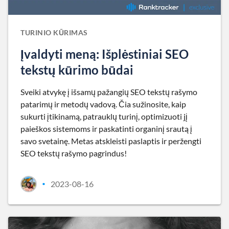
TURINIO KŪRIMAS
Įvaldyti meną: Išplėstiniai SEO
tekstų kūrimo būdai
Sveiki atvykę į išsamų pažangių SEO tekstų rašymo
patarimų ir metodų vadovą. Čia sužinosite, kaip
sukurti įtikinamą, patrauklų turinį, optimizuoti jį
paieškos sistemoms ir paskatinti organinį srautą į
savo svetainę. Metas atskleisti paslaptis ir peržengti
SEO tekstų rašymo pagrindus!
2023-08-16
•