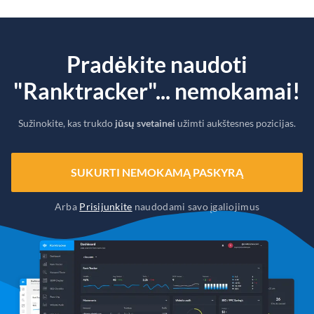
Pradėkite naudoti
"Ranktracker"... nemokamai!
Sužinokite, kas trukdo
jūsų svetainei
užimti aukštesnes pozicijas.
SUKURTI NEMOKAMĄ PASKYRĄ
Arba
Prisijunkite
naudodami savo įgaliojimus