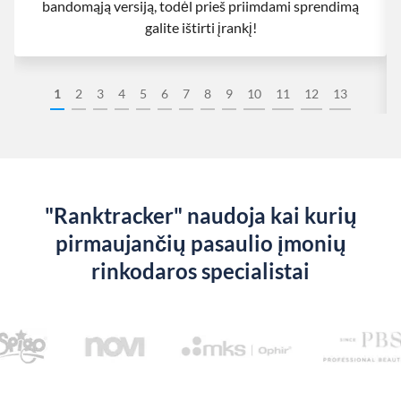
bandomąją versiją, todėl prieš priimdami sprendimą
galite ištirti įrankį!
1
2
3
4
5
6
7
8
9
10
11
12
13
"Ranktracker" naudoja kai kurių
pirmaujančių pasaulio įmonių
rinkodaros specialistai