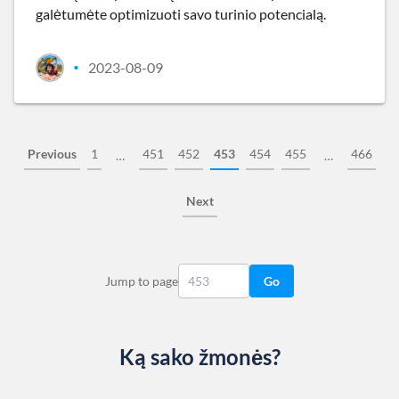
galėtumėte optimizuoti savo turinio potencialą.
2023-08-09
•
Previous
1
451
452
453
454
455
466
…
…
Next
Jump to page
Go
Ką sako žmonės?
Slide 1 of 13