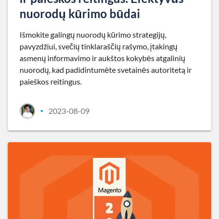
nuorodų kūrimo būdai
Išmokite galingų nuorodų kūrimo strategijų,
pavyzdžiui, svečių tinklaraščių rašymo, įtakingų
asmenų informavimo ir aukštos kokybės atgalinių
nuorodų, kad padidintumėte svetainės autoritetą ir
paieškos reitingus.
2023-08-09
•