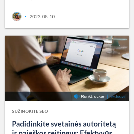
2023-08-10
•
SUŽINOKITE SEO
Padidinkite svetainės autoritetą
ir paieškos reitingus: Efektyvūs