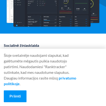
Socialinė žiniasklaida
Šioje svetainėje naudojami slapukai, kad
galėtumėte mėgautis puikia naudotojo
patirtimi. Naudodamiesi "Ranktracker"
Įrankiai
sutinkate, kad mes naudotume slapukus.
Rank Tracker
Daugiau informacijos rasite mūsų
privatumo
Keyword Finder
politikoje
.
SERP Checker
Priimti
Web Audit
Backlink Checker