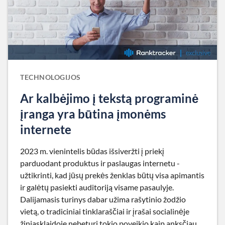
TECHNOLOGIJOS
Ar kalbėjimo į tekstą programinė
įranga yra būtina įmonėms
internete
2023 m. vienintelis būdas išsiveržti į priekį
parduodant produktus ir paslaugas internetu -
užtikrinti, kad jūsų prekės ženklas būtų visa apimantis
ir galėtų pasiekti auditoriją visame pasaulyje.
Dalijamasis turinys dabar užima rašytinio žodžio
vietą, o tradiciniai tinklaraščiai ir įrašai socialinėje
žiniasklaidoje nebeturi tokio poveikio kaip anksčiau.