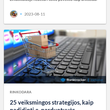
2023-08-11
•
RINKODARA
25 veiksmingos strategijos, kaip
padidinti e. parduotuvės