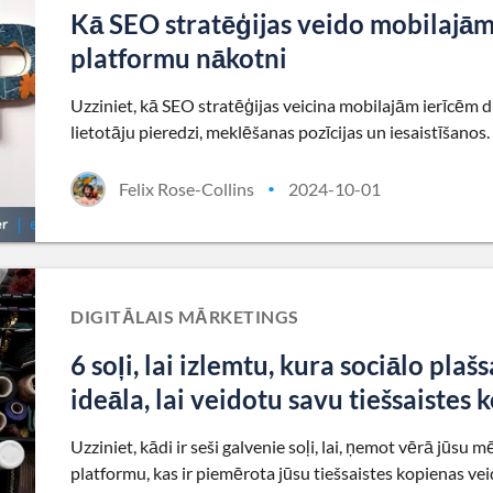
Kā SEO stratēģijas veido mobilajām 
platformu nākotni
Uzziniet, kā SEO stratēģijas veicina mobilajām ierīcēm d
lietotāju pieredzi, meklēšanas pozīcijas un iesaistīšanos.
Felix Rose-Collins
2024-10-01
•
DIGITĀLAIS MĀRKETINGS
6 soļi, lai izlemtu, kura sociālo plaš
ideāla, lai veidotu savu tiešsaistes
Uzziniet, kādi ir seši galvenie soļi, lai, ņemot vērā jūsu 
platformu, kas ir piemērota jūsu tiešsaistes kopienas ve