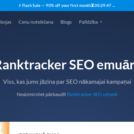
⚡ Flash Sale — 90% off your first month
⏳
00
:
29
:
45
→
rbojas
Cenu noteikšana
Blogs
Palīdzība
Ranktracker SEO emuār
Viss, kas jums jāzina par SEO nākamajai kampaņai
Neaizmirstiet pārbaudīt
Ranktracker SEO ceļvedi