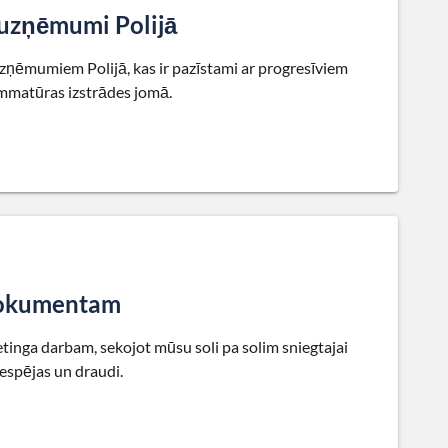
 uzņēmumi Polijā
zņēmumiem Polijā, kas ir pazīstami ar progresīviem
ammatūras izstrādes jomā.
 dokumentam
inga darbam, sekojot mūsu soli pa solim sniegtajai
iespējas un draudi.