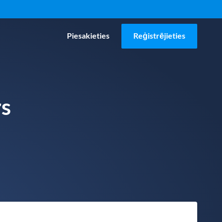
Piesakieties
Reģistrējieties
s