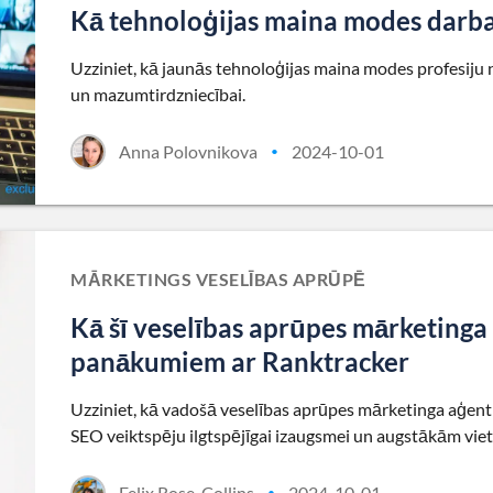
Kā tehnoloģijas maina modes darba
Uzziniet, kā jaunās tehnoloģijas maina modes profesiju 
un mazumtirdzniecībai.
Anna Polovnikova
2024-10-01
•
MĀRKETINGS VESELĪBAS APRŪPĒ
Kā šī veselības aprūpes mārketinga
panākumiem ar Ranktracker
Uzziniet, kā vadošā veselības aprūpes mārketinga aģent
SEO veiktspēju ilgtspējīgai izaugsmei un augstākām vie
Felix Rose-Collins
2024-10-01
•