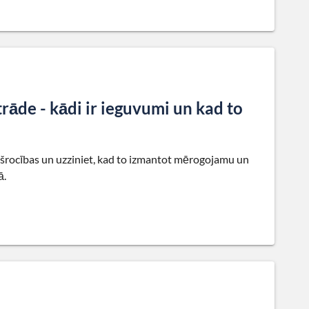
āde - kādi ir ieguvumi un kad to
šrocības un uzziniet, kad to izmantot mērogojamu un
ā.