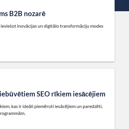
ums B2B nozarē
 ieviešot inovācijas un digitālo transformāciju modes
r iebūvētiem SEO rīkiem iesācējiem
iem, kas ir ideāli piemēroti iesācējiem un paredzēti,
ājprogrammām.