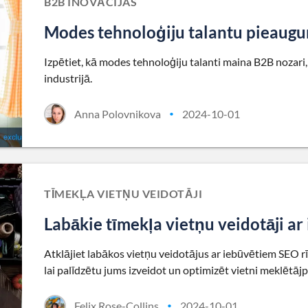
B2B INOVĀCIJAS
Modes tehnoloģiju talantu pieaug
Izpētiet, kā modes tehnoloģiju talanti maina B2B nozari,
industrijā.
Anna Polovnikova
2024-10-01
•
TĪMEKĻA VIETŅU VEIDOTĀJI
Labākie tīmekļa vietņu veidotāji a
Atklājiet labākos vietņu veidotājus ar iebūvētiem SEO rīk
lai palīdzētu jums izveidot un optimizēt vietni meklēt
Felix Rose-Collins
2024-10-01
•