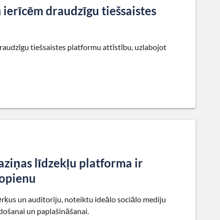
ierīcēm draudzīgu tiešsaistes
raudzīgu tiešsaistes platformu attīstību, uzlabojot
saziņas līdzekļu platforma ir
 kopienu
mērķus un auditoriju, noteiktu ideālo sociālo mediju
idošanai un paplašināšanai.