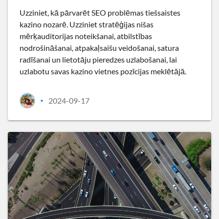
Uzziniet, kā pārvarēt SEO problēmas tiešsaistes
kazino nozarē. Uzziniet stratēģijas nišas
mērķauditorijas noteikšanai, atbilstības
nodrošināšanai, atpakaļsaišu veidošanai, satura
radīšanai un lietotāju pieredzes uzlabošanai, lai
uzlabotu savas kazino vietnes pozīcijas meklētājā.
2024-09-17
•