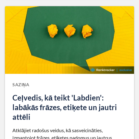
SAZIŅA
Ceļvedis, kā teikt 'Labdien':
labākās frāzes, etiķete un jautri
attēli
Atklājiet radošus veidus, kā sasveicināties,
izmantojot frāzes, etiķetes padomus un jautrus