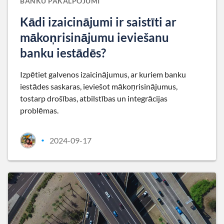
BANKU PAKALPOJUMI
Kādi izaicinājumi ir saistīti ar
mākoņrisinājumu ieviešanu
banku iestādēs?
Izpētiet galvenos izaicinājumus, ar kuriem banku
iestādes saskaras, ieviešot mākoņrisinājumus,
tostarp drošības, atbilstības un integrācijas
problēmas.
2024-09-17
•