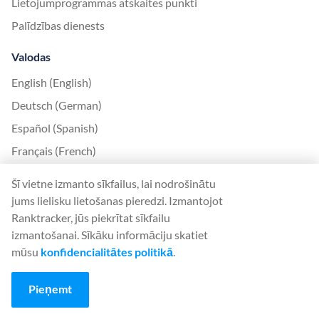
Lietojumprogrammas atskaites punkti
Palīdzības dienests
Valodas
English (English)
Deutsch (German)
Español (Spanish)
Français (French)
Italiano (Italian)
Šī vietne izmanto sīkfailus, lai nodrošinātu
日本語 (Japanese)
jums lielisku lietošanas pieredzi. Izmantojot
Ranktracker, jūs piekrītat sīkfailu
Nederlands (Nederlands)
izmantošanai. Sīkāku informāciju skatiet
Polski (Polish)
mūsu
konfidencialitātes politikā
.
Português (Portuguese)
Svenska (Swedish)
Pieņemt
Türkçe (Turkish)