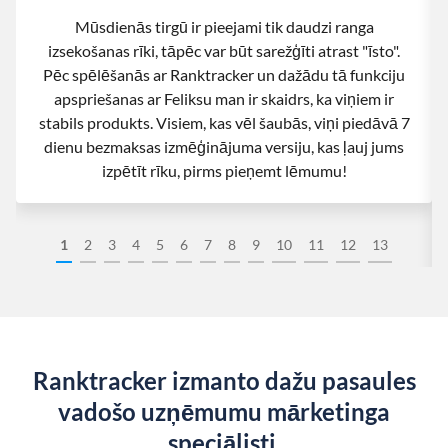
Mūsdienās tirgū ir pieejami tik daudzi ranga
izsekošanas rīki, tāpēc var būt sarežģīti atrast "īsto".
Pēc spēlēšanās ar Ranktracker un dažādu tā funkciju
apspriešanas ar Feliksu man ir skaidrs, ka viņiem ir
stabils produkts. Visiem, kas vēl šaubās, viņi piedāvā 7
dienu bezmaksas izmēģinājuma versiju, kas ļauj jums
izpētīt rīku, pirms pieņemt lēmumu!
1
2
3
4
5
6
7
8
9
10
11
12
13
Ranktracker izmanto dažu pasaules
vadošo uzņēmumu mārketinga
speciālisti.