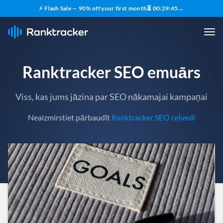
⚡ Flash Sale — 90% off your first month
⏳
00
:
29
:
43
→
Ranktracker SEO emuārs
Viss, kas jums jāzina par SEO nākamajai kampaņai
Neaizmirstiet pārbaudīt
Ranktracker SEO ceļvedi