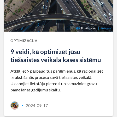
OPTIMIZĀCIJA
9 veidi, kā optimizēt jūsu
tiešsaistes veikala kases sistēmu
Atklājiet 9 pārbaudītus paņēmienus, kā racionalizēt
izrakstīšanās procesu savā tiešsaistes veikalā.
Uzlabojiet lietotāju pieredzi un samaziniet grozu
pamešanas gadījumu skaitu.
2024-09-17
•