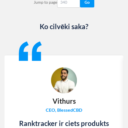
Jump to page
Go
Ko cilvēki saka?
Slide 1 of 13
Vithurs
CEO, BlessedCBD
Ranktracker ir ciets produkts