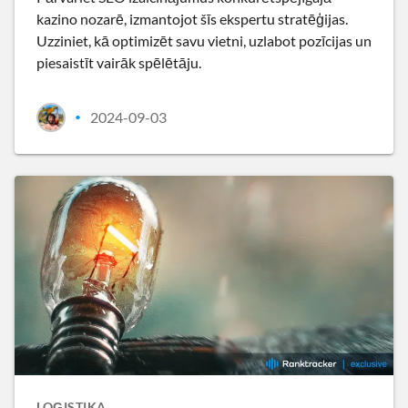
kazino nozarē, izmantojot šīs ekspertu stratēģijas.
Uzziniet, kā optimizēt savu vietni, uzlabot pozīcijas un
piesaistīt vairāk spēlētāju.
2024-09-03
•
LOĢISTIKA