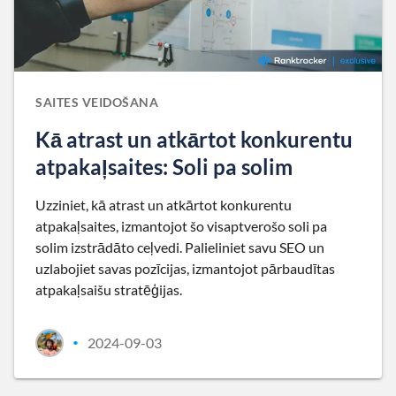
SAITES VEIDOŠANA
Kā atrast un atkārtot konkurentu
atpakaļsaites: Soli pa solim
Uzziniet, kā atrast un atkārtot konkurentu
atpakaļsaites, izmantojot šo visaptverošo soli pa
solim izstrādāto ceļvedi. Palieliniet savu SEO un
uzlabojiet savas pozīcijas, izmantojot pārbaudītas
atpakaļsaišu stratēģijas.
2024-09-03
•