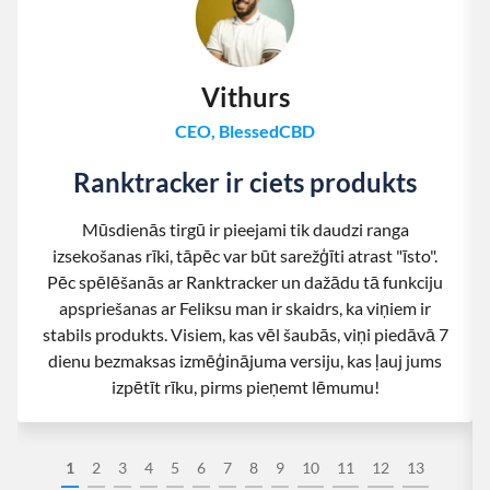
Vithurs
CEO, BlessedCBD
Ranktracker ir ciets produkts
Mūsdienās tirgū ir pieejami tik daudzi ranga
izsekošanas rīki, tāpēc var būt sarežģīti atrast "īsto".
Pēc spēlēšanās ar Ranktracker un dažādu tā funkciju
apspriešanas ar Feliksu man ir skaidrs, ka viņiem ir
stabils produkts. Visiem, kas vēl šaubās, viņi piedāvā 7
dienu bezmaksas izmēģinājuma versiju, kas ļauj jums
izpētīt rīku, pirms pieņemt lēmumu!
1
2
3
4
5
6
7
8
9
10
11
12
13