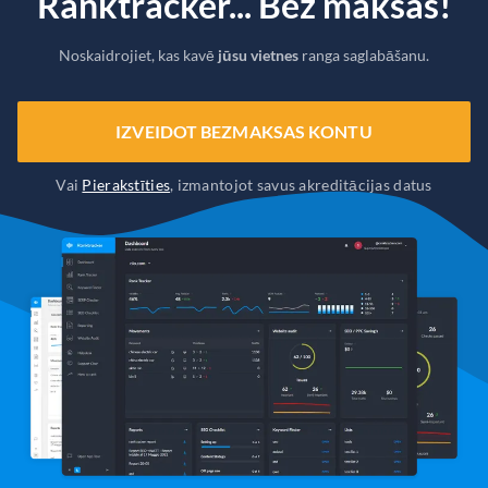
Ranktracker... Bez maksas!
Noskaidrojiet, kas kavē
jūsu vietnes
ranga saglabāšanu.
IZVEIDOT BEZMAKSAS KONTU
Vai
Pierakstīties
, izmantojot savus akreditācijas datus