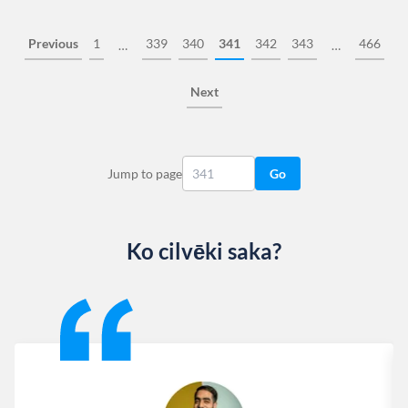
Previous
1
339
340
341
342
343
466
…
…
Next
Jump to page
Go
Ko cilvēki saka?
Slide 1 of 13