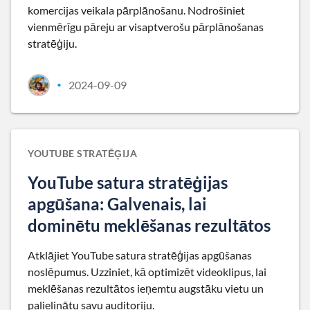
komercijas veikala pārplānošanu. Nodrošiniet
vienmērīgu pāreju ar visaptverošu pārplānošanas
stratēģiju.
2024-09-09
•
YOUTUBE STRATĒĢIJA
YouTube satura stratēģijas
apgūšana: Galvenais, lai
dominētu meklēšanas rezultātos
Atklājiet YouTube satura stratēģijas apgūšanas
noslēpumus. Uzziniet, kā optimizēt videoklipus, lai
meklēšanas rezultātos ieņemtu augstāku vietu un
palielinātu savu auditoriju.