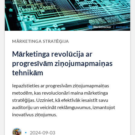
MĀRKETINGA STRATĒĢIJA
Mārketinga revolūcija ar
progresīvām ziņojumapmaiņas
tehnikām
Iepazīstieties ar progresīvām ziņojumapmaiņas
metodēm, kas revolucionāri maina mārketinga
stratēģijas. Uzziniet, kā efektīvāk iesaistīt savu
auditoriju un veicināt reklāmguvumus, izmantojot
inovatīvus ziņojumus.
2024-09-03
•