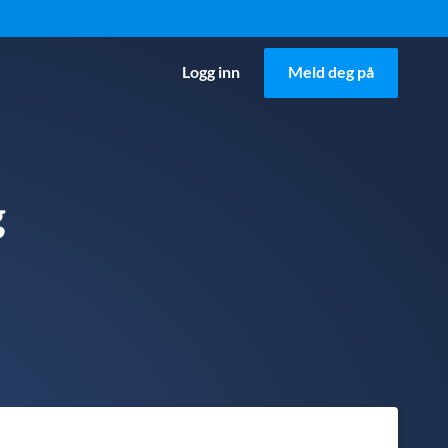
Logg inn
Meld deg på
g