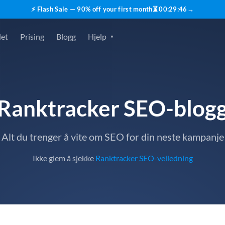
⚡ Flash Sale — 90% off your first month
⏳
00
:
29
:
45
→
det
Prising
Blogg
Hjelp
Ranktracker SEO-blog
Alt du trenger å vite om SEO for din neste kampanje
Ikke glem å sjekke
Ranktracker SEO-veiledning