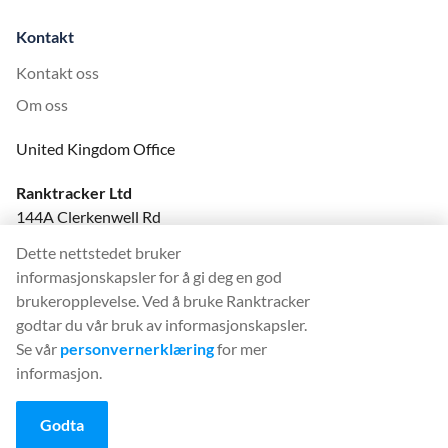
Kontakt
Kontakt oss
Om oss
United Kingdom Office
Ranktracker Ltd
144A Clerkenwell Rd
London, EC1R 5DF
Dette nettstedet bruker
Company No: 08820809
informasjonskapsler for å gi deg en god
felix@ranktracker.com
brukeropplevelse. Ved å bruke Ranktracker
godtar du vår bruk av informasjonskapsler.
Se vår
personvernerklæring
for mer
informasjon.
2015 -
2026
© Ranktracker. All Rights Reserved.
Godta