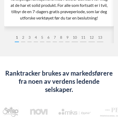
at de har et solid produkt. For alle som fortsatt er i tvil,
tilbyr de en 7-dagers gratis prøveperiode, som lar deg
utforske verktøyet før du tar en beslutning!
1
2
3
4
5
6
7
8
9
10
11
12
13
Ranktracker brukes av markedsførere
fra noen av verdens ledende
selskaper.