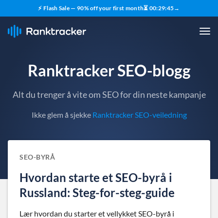
⚡ Flash Sale — 90% off your first month
⏳
00
:
29
:
44
→
Ranktracker SEO-blogg
Alt du trenger å vite om SEO for din neste kampanje
Ikke glem å sjekke
Ranktracker SEO-veiledning
SEO-BYRÅ
Hvordan starte et SEO-byrå i
Russland: Steg-for-steg-guide
Lær hvordan du starter et vellykket SEO-byrå i