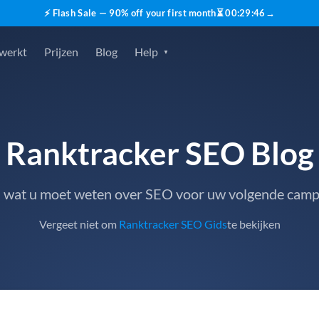
⚡ Flash Sale — 90% off your first month
⏳
00
:
29
:
45
→
 werkt
Prijzen
Blog
Help
Ranktracker SEO Blog
s wat u moet weten over SEO voor uw volgende cam
Vergeet niet om
Ranktracker SEO Gids
te bekijken